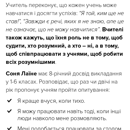
Учитель переконує, що кожен учень може
навчатися і досягти успіхів:
“Я той, ким ще не
став!”, “Завжди є речі, яких я не знаю, але це
не означає, що не можу навчитися”
.
Вчителі
також кажуть, що їхня роль не в тому, щоб
судити, хто розумний, а хто – ні, а в тому,
щоб співпрацювати з учнями, щоб робити
всіх розумнішими
.
Соня Лаїне
має 8-річний досвід викладання
у 1-6 класах. Розповідає, що раз чи двічі на
рік пропонує учням пройти опитування:
Я краще вчуся, коли тихо.
Я можу працювати навіть тоді, коли інші
люди навколо мене розмовляють.
Мені подобається працювати за столом