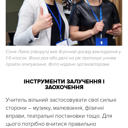
Соня Лаїне (ліворуч) має 8-річний досвід викладання у
1-6 класах. Вона раз або двічі на рік пропонує учням
пройти опитування. Фото надане організаторами
ІНСТРУМЕНТИ ЗАЛУЧЕННЯ І
ЗАОХОЧЕННЯ
Учитель вільний застосовувати свої сильні
сторони – музику, малювання, фізичні
вправи, театральні постановки тощо. Для
цього потрібно вчитися правильно