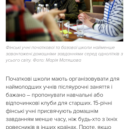
Фінські учні початкової та базової школи найменше
завантажені домашніми завданнями серед однолітків з
усього світу. Фото: Марія Матяшова
Початкові школи мають організовувати для
наймолодших учнів післяурочні заняття і
бажано – пропонувати навчальні або
відпочинкові клуби для старших. 15-річні
фінські учні присвячують домашнім
завданням менше часу, ніж будь-хто з їхніх
ровесників в інших країнах. Проте, якщо