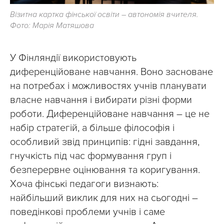
Візитна картка фінської освіти – автономія вчителя.
Фото: Марія Матяшова
У Фінляндії використовують
диференційоване навчання. Воно засноване
на потребах і можливостях учнів планувати
власне навчання і вибирати різні форми
роботи. Диференційоване навчання – це не
набір стратегій, а більше філософія і
особливий звід принципів: гідні завдання,
гнучкість під час формування груп і
безперервне оцінювання та коригування.
Хоча фінські педагоги визнають:
найбільший виклик для них на сьогодні –
поведінкові проблеми учнів і саме