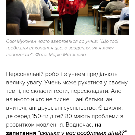
Сарі Мухонен часто звертається до учнів: “Що тобі
треба для виконання цього завдання, як я можу
допомогти?”. Фото: Марія Матяшова
Персональній роботі з учнем приділяють
велику увагу. Учень може рухатися у своєму
темпі, не скласти тести, перескладати. Але
на нього ніхто не тисне – ані батьки, ані
вчителі, ані друзі, ані суспільство. Є школи,
де серед 150-ти дітей 80 мають проблеми з
розвитком мовлення. Водночас,
на
запитання
“скільки у вас особливих дітей?”