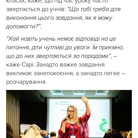
класах, каже, що під час уроку часто
звертається до учнів:
“Що тобі треба для
виконання цього завдання, як я можу
допомогти?”
.
“Хай навіть учень немає відповіді на це
питання, діти чутливі до уваги. Їм приємно,
що до них звертаються за порадами”
, –
каже Сарі. Занадто важке завдання
викликає занепокоєння, а занадто легке –
розчарування.