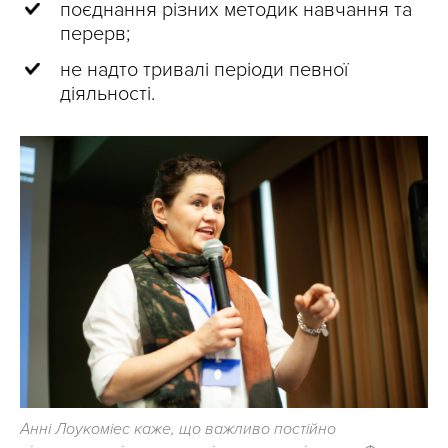
поєднання різних методик навчання та
перерв;
не надто тривалі періоди певної
діяльності.
Анні Лоукоміес каже, що важливо постійно