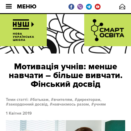
МЕНЮ
Мотивація учнів: менше
навчати – більше вивчати.
Фінський досвід
Теми статті:
батькам,
вчителям,
директорам,
закордонний досвід,
навчаємось разом,
учням
1 Квітня 2019