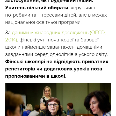
застосування, як і будь-який інший.
Учитель вільний обирати
, керуючись
потребами та інтересами дітей, але в межах
національної освітньої програми.
За
даними міжнародних досліджень (OECD,
2014)
, фінські учні початкової та базової
школи найменше завантажені домашніми
завданнями серед однолітків з усього світу.
Фінські школярі не відвідують приватних
репетиторів чи додаткових уроків поза
пропонованими в школі
.