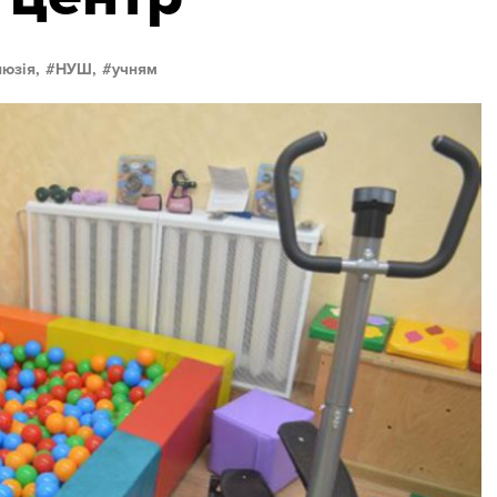
люзія,
НУШ,
учням