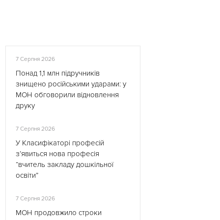
7 Серпня 2026
Понад 1,1 млн підручників
знищено російськими ударами: у
МОН обговорили відновлення
друку
7 Серпня 2026
У Класифікаторі професій
з’явиться нова професія
“вчитель закладу дошкільної
освіти”
7 Серпня 2026
МОН продовжило строки