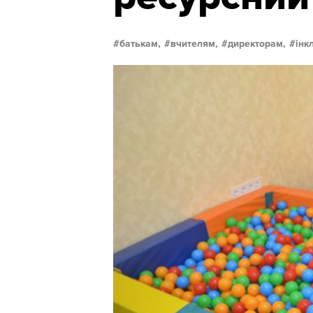
батькам,
вчителям,
директорам,
інк