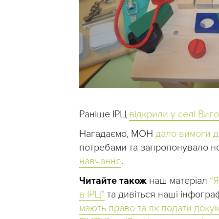
Раніше ІРЦ
відкрили у селі Виг
Нагадаємо, МОН
дало вимоги д
потребами та запропонувало 
навчання
.
Читайте також
наш матеріал
“Я
в ІРЦ”
та дивіться наші інфогра
мають право та як подати доку