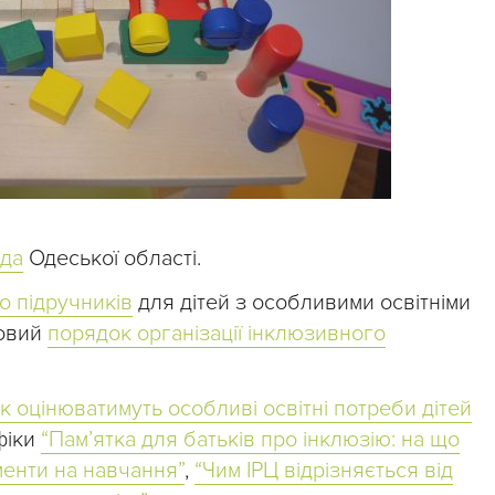
ода
Одеської області.
о підручників
для дітей з особливими освітніми
новий
порядок організації інклюзивного
к оцінюватимуть особливі освітні потреби дітей
фіки
“Пам’ятка для батьків про інклюзію: на що
менти на навчання”
,
“Чим ІРЦ відрізняється від