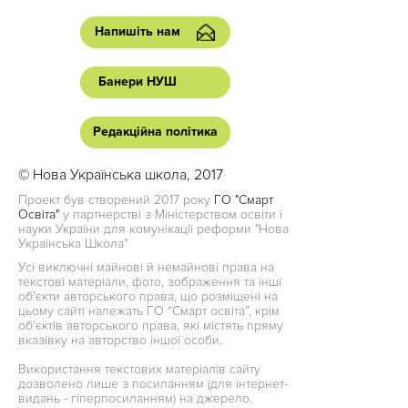
Напишіть нам
Банери НУШ
Редакційна політика
© Нова Українська школа, 2017
Проект був створений 2017 року
ГО "Смарт
Освіта"
у партнерстві з Міністерством освіти і
науки України для комунікації реформи "Нова
Українська Школа"
Усі виключні майнові й немайнові права на
текстові матеріали, фото, зображення та інші
об’єкти авторського права, що розміщені на
цьому сайті належать ГО “Смарт освіта”, крім
об’єктів авторського права, які містять пряму
вказівку на авторство іншої особи.
Використання текстових матеріалів сайту
дозволено лише з посиланням (для інтернет-
видань - гіперпосиланням) на джерело.