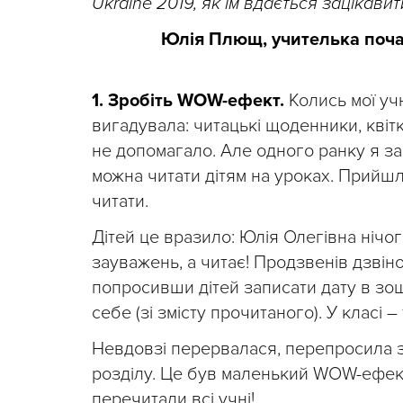
Ukraine 2019, як їм вдається зацікавит
Юлія Плющ, учителька почат
1. Зробіть WOW-ефект.
Колись мої уч
вигадувала: читацькі щоденники, квіт
не допомагало. Але одного ранку я за
можна читати дітям на уроках. Прийшл
читати.
Дітей це вразило: Юлія Олегівна нічо
зауважень, а читає! Продзвенів дзвінок
попросивши дітей записати дату в зош
себе (зі змісту прочитаного). У класі –
Невдовзі перервалася, перепросила за
розділу. Це був маленький WOW-ефект.
перечитали всі учні!