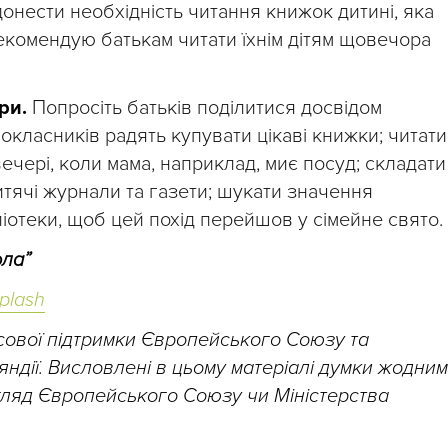
нести необхідність читання книжок дитині, яка
екомендую батькам читати їхнім дітям щовечора
ри.
Попросіть батьків поділитися досвідом
окласників радять купувати цікаві книжки; читати
вечері, коли мама, наприклад, миє посуд; складати
итячі журнали та газети; шукати значення
ліотеки, щоб цей похід перейшов у сімейне свято.
ола”
plash
сової підтримки Європейського Союзу та
ндії. Висловлені в цьому матеріалі думки жодним
гляд Європейського Союзу чи Міністерства