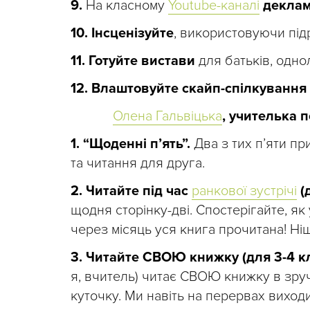
9.
На класному
Youtube-каналі
деклам
10.
Інсценізуйте
, використовуючи під
11.
Готуйте вистави
для батьків, одно
12.
Влаштовуйте скайп-спілкування
Олена Гальвіцька
, учителька п
1. “Щоденні п’ять”.
Два з тих п’яти пр
та читання для друга.
2. Читайте під час
ранкової зустрічі
(д
щодня сторінку-дві. Спостерігайте, як
через місяць уся книга прочитана! Ні
3. Читайте СВОЮ книжку (для 3-4 кл
я, вчитель) читає СВОЮ книжку в зруч
куточку. Ми навіть на перервах виход