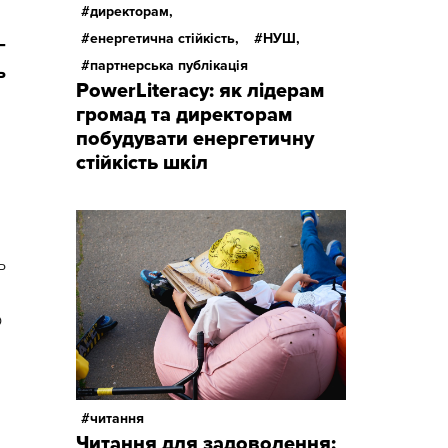
директорам,
енергетична стійкість,
НУШ,
–
партнерська публікація
ь
PowerLiteracy: як лідерам
громад та директорам
побудувати енергетичну
стійкість шкіл
ь
о
читання
Читання для задоволення: