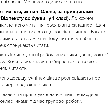
ен зі своєю. Уся школа дивилася на нас!
я тих, хто, як пані Олена, за принципами
Від тексту до букви” у 1 класі).
До кожної
и легкого читання трьох рівнів складності (для
итати та для тих, хто ще зовсім не читає). Багато
оями стають самі діти. Тому читати їм набагато
теж спонукають читати.
ть індивідуальні робочі книжечки, у кінці кожно
зку. Коли таких казок назбирається, створюю
нням читають.
мого досвіду, учні так цікаво розповідають про
ся черга однокласників.
Нехай діти приготують найсмішніші епізоди зі
нокласниками під час групової роботи.