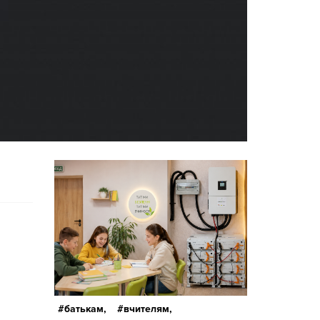
батькам,
вчителям,