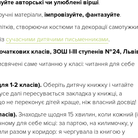
уйте авторські чи улюблені вірші
.
ручні матеріали,
імпровізуйте, фантазуйте
.
літків, створюючи костюми та декорації самотужки
із
сучасними дитячими письменниками
.
очаткових класів, ЗОШ І-ІІІ ступенів № 24, Льві
исвячені саме читанню у класі: читання для себе
ля 1-2 класів).
Оберіть дитячу книжку і читайте
 усе далі пересувається закладка у книжці, а
що не переконує дітей краще, ніж власний досвід!
асів).
Знаходьте щодня 15 хвилин, коли кожний (і
ному для себе місці: за партою, на килимочку, у
или разом у коридор: я чергувала із книгою у