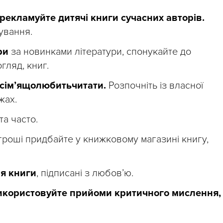
орекламуйте дитячі книги сучасних авторів.
нування.
ри
за новинками літератури, спонукайте до
гляд, книг.
сім’ящолюбитьчитати.
Розпочніть із власної
жах.
та часто.
і гроші придбайте у книжковому магазині книгу,
ня книги
, підписані з любов’ю.
икористовуйте прийоми критичного мислення,