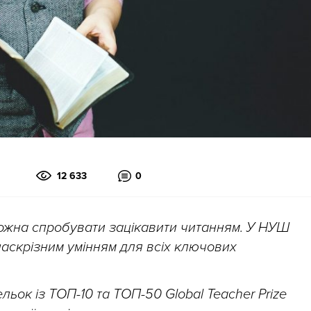
12 633
0
 можна спробувати зацікавити читанням. У НУШ
 наскрізним умінням для всіх ключових
ьок із ТОП-10 та ТОП-50 Global Teacher Prize