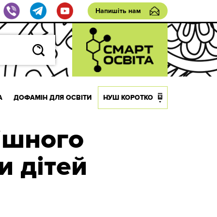
Напишіть нам
А
ДОФАМІН ДЛЯ ОСВІТИ
НУШ КОРОТКО
ішного
и дітей