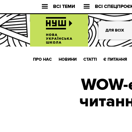
ВСІ ТЕМИ
ВСІ СПЕЦПРОЄ
ДЛЯ ВСІХ
ПРО НАС
НОВИНИ
СТАТТІ
Є ПИТАННЯ
WOW-е
читанн