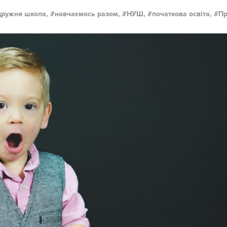
дружня школа,
навчаємось разом,
НУШ,
початкова освіта,
Пр