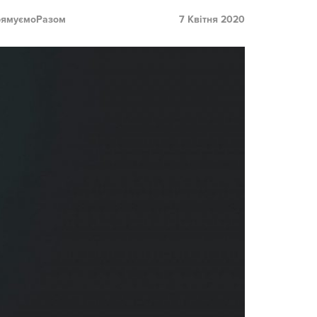
ямуємоРазом
7 Квітня 2020