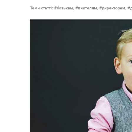
Теми статті:
батькам,
вчителям,
директорам,