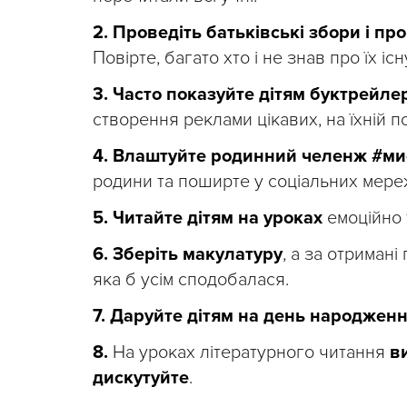
2. Проведіть батьківські збори і пр
Повірте, багато хто і не знав про їх іс
3. Часто показуйте дітям буктрейле
створення реклами цікавих, на їхній по
4. Влаштуйте родинний челенж #ми
родини та поширте у соціальних мере
5. Читайте дітям на уроках
емоційно 
6. Зберіть макулатуру
, а за отриман
яка б усім сподобалася.
7. Даруйте дітям на день народжен
8.
На уроках літературного читання
в
дискутуйте
.