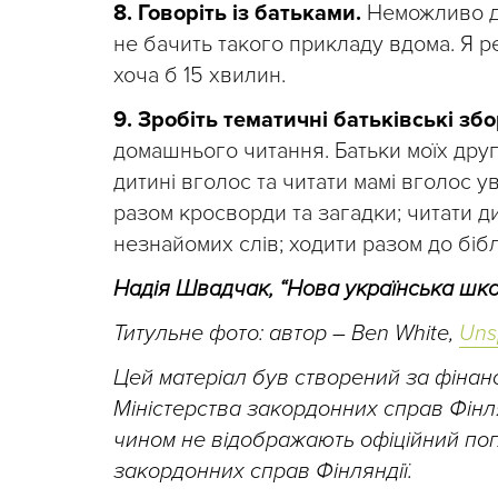
8. Говоріть із батьками.
Неможливо до
не бачить такого прикладу вдома. Я р
хоча б 15 хвилин.
9. Зробіть тематичні батьківські збо
домашнього читання. Батьки моїх друг
дитині вголос та читати мамі вголос у
разом кросворди та загадки; читати д
незнайомих слів; ходити разом до біб
Надія Швадчак, “Нова українська шк
Титульне фото: автор – Ben White,
Uns
Цей матеріал був створений за фінан
Міністерства закордонних справ Фінля
чином не відображають офіційний по
закордонних справ Фінляндії.