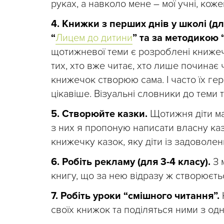
руках, а навколо мене – мої учні, кож
4. Книжки з перших днів у школі (дл
“
Лицем до дитини
” та за методикою “
щотижневої теми є розроблені книжечк
тих, хто вже читає, хто лише починає ч
книжечок створюю сама. І часто їх гер
цікавіше. Візуальні словники до теми 
5. Створюйте казки.
Щотижня діти маю
з них я пропоную написати власну ка
книжечку казок, яку діти із задоволе
6. Робіть рекламу (для 3-4 класу).
З 
книгу, що за нею відразу ж створюєть
7. Робіть уроки “смішного читання”.
своїх книжок та поділяться ними з од