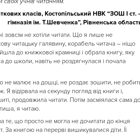
и своїх учнів читанням.
кових класів, Костопільський НВК “ЗОШ І ст. 
гімназія ім. Т.Шевченка”, Рівненська област
ні зовсім не хотіли читати. Що я лише не
кову читацьку галявину, корабель читача – ніщо
йшла до книжкової крамниці і обрала книгу, яку
а до школи, навіть не роздягнулася і почала
го не малює на дошці, не роздає зошити, не робит
. Я відірвала на секунду погляд від книги і,
иті, продовжила читати. Потім засміялася сама д
 тиша, я читаю.
 те, що просто не могла не дочитати до кінця
 За книгою на перерві вишикувалися діти. Її