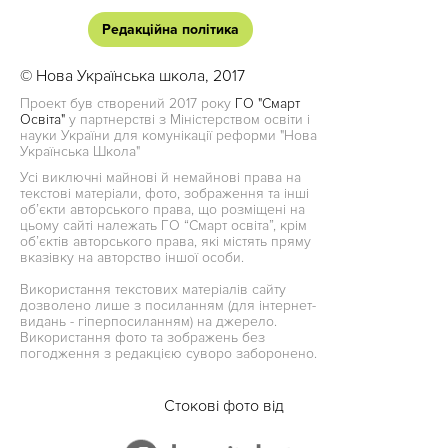
Редакційна політика
© Нова Українська школа, 2017
Проект був створений 2017 року
ГО "Смарт
Освіта"
у партнерстві з Міністерством освіти і
науки України для комунікації реформи "Нова
Українська Школа"
Усі виключні майнові й немайнові права на
текстові матеріали, фото, зображення та інші
об’єкти авторського права, що розміщені на
цьому сайті належать ГО “Смарт освіта”, крім
об’єктів авторського права, які містять пряму
вказівку на авторство іншої особи.
Використання текстових матеріалів сайту
дозволено лише з посиланням (для інтернет-
видань - гіперпосиланням) на джерело.
Використання фото та зображень без
погодження з редакцією суворо заборонено.
Стокові фото від