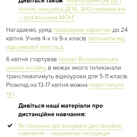
Дивіться також
“Навчальний рік до 1
липня, скасують ДПА, ЗНО переносять
– роз’яснення МОН”
Нагадаємо, уряд
продовжив карантин
до 24
квітня. Учнів 4-х та 9-х класів
звільнили від
підсумкової атестації
.
6 квітня стартував
проєкт Всеукраїнська
школа онлайн
, в межах якого телеканали
транслюватимуть відеоуроки для 5-11 класів.
Розклад на 13-17 квітня можна
переглянути
тут
.
Дивіться наші матеріали про
дистанційне навчання:
Як технічно організувати дистанційне
навчання – покрокова інструкція