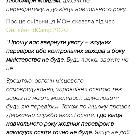
Любомири Мандзій
, школи не
перевірятимуть до кінця навчального року.
Про це очільниця МОН сказала під час
Онлайн-EdCamp 2020
.
“
Прошу вас звернути увагу – жодних
перевірок або контрольних заходів з боку
міністерства не буде.
Будь ласка, зважте на
це.
Зрештою, органи місцевого
самоврядування, управління освітою теж
зараз не мають можливості здійснювати
будь-які перевірки. Також по-іншому працює
Державна служба якості освіти,
і до кінця
навчального року жодних перевірок в
закладах освіти точно не буде.
Якщо не дай