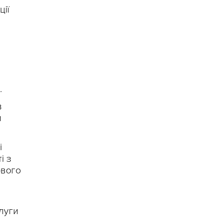
ції
.
в
и
і
і з
ового
луги