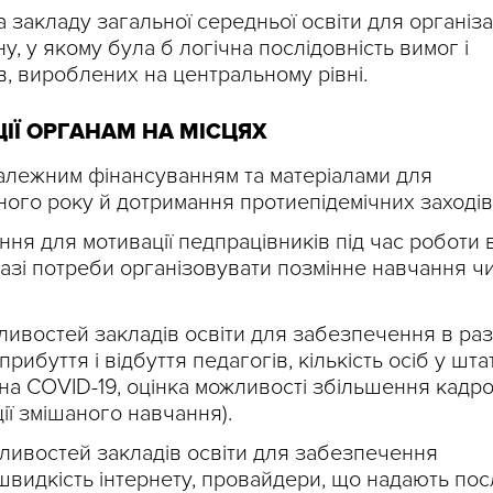
 закладу загальної середньої освіти для організа
у, у якому була б логічна послідовність вимог і
в, вироблених на центральному рівні.
ІЇ ОРГАНАМ НА МІСЦЯХ
алежним фінансуванням та матеріалами для
ного року й дотримання протиепідемічних заходів
ня для мотивації педпрацівників під час роботи 
разі потреби організовувати позмінне навчання ч
ивостей закладів освіти для забезпечення в раз
ибуття і відбуття педагогів, кількість осіб у штат
на COVID-19, оцінка можливості збільшення кадр
ії змішаного навчання).
ливостей закладів освіти для забезпечення
 швидкість інтернету, провайдери, що надають пос