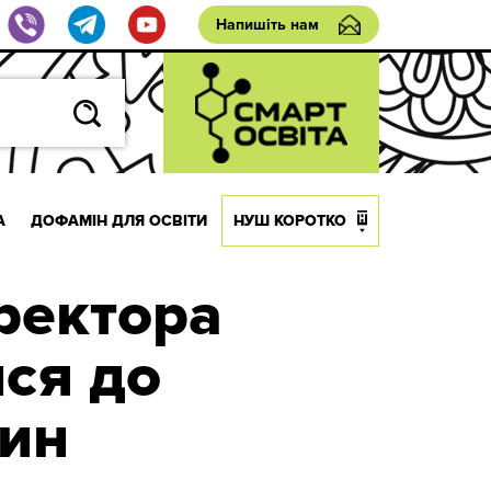
Напишіть нам
А
ДОФАМІН ДЛЯ ОСВІТИ
НУШ КОРОТКО
иректора
ися до
тин