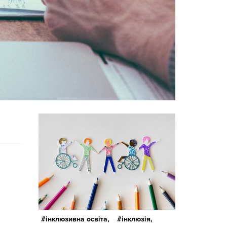
інклюзивна освіта,
інклюзія,