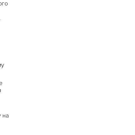
ого
му
е
я
у на