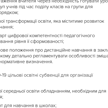
аження вчителя через необхідність готувати ур
руп учнів під час поділу класів на групи для
орядком;
ї трансформації освіти, яка міститиме розвиток
чання;
арт цифрової компетентності педагогічного
вання рівня її сформованості;
нове положення про дистанційне навчання в закл
 якому детально регламентувати особливості зміш
 нормативне визначення.
9 цільові освітні субвенції для організації
ї середньої освіти обладнанням, необхідним для
я;
т для навчання в школах;