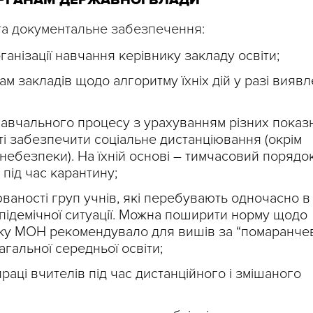
ОРГАНАМ ДЕРЖАВНОЇ ВЛАДИ
та документальне забезпечення:
ганізації навчання керівнику закладу освіти;
икам закладів щодо алгоритму їхніх дій у разі вияв
 навчального процесу з урахуванням різних показ
ті забезпечити соціальне дистанціювання (окрім
 небезпеки). На їхній основі – тимчасовий порядо
 під час карантину;
аності груп учнів, які перебувають одночасно в
епідемічної ситуації. Можна поширити норму щодо
 яку МОН рекомендувало для вишів за “помаранче
агальної середньої освіти;
аці вчителів під час дистанційного і змішаного