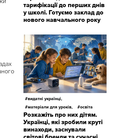
оки
тарифікації до перших днів
у школі. Готуємо заклад до
нового навчального року
адах
аного
видатні українці,
матеріали для уроків,
освіта
Розкажіть про них дітям.
Українці, які зробили круті
винаходи, заснували
світові бренди та сучасні