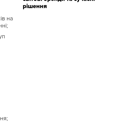
рішення
ів на
ні;
уп
ня;