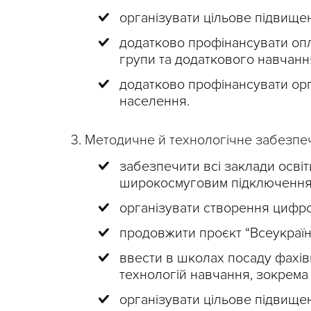
організувати цільове підвищен
додатково профінансувати опла
групи та додаткового навчання
додатково профінансувати орг
населення.
3. Методичне й технологічне забезпе
забезпечити всі заклади осві
широкосмуговим підключення 
організувати створення цифро
продовжити проєкт “Всеукраїн
ввести в школах посаду фахів
технологій навчання, зокрема 
організувати цільове підвищен