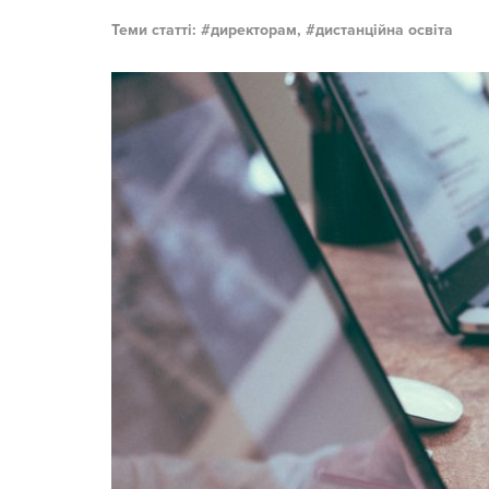
Теми статті:
директорам,
дистанційна освіта