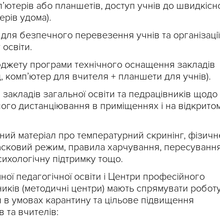
мп’ютерів або планшетів, доступ учнів до швидкісн
ерів удома).
 для безпечного перевезення учнів та організації
 освіти.
юджету програми технічного оснащення закладів
, комп’ютер для вчителя + планшети для учнів).
закладів загальної освіти та педрацівників щодо
ого дистанціювання в приміщеннях і на відкрито
ний матеріал про температурний скринінг, фізичн
 масковий режим, правила харчування, пересуванн
ихологічну підтримку тощо.
ної педагогічної освіти і Центри професійного
ників (методичні центри) мають спрямувати робот
я в умовах карантину та цільове підвищення
в та вчителів: