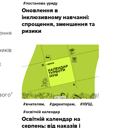
постанова уряду
Оновлення в
інклюзивному навчанні:
спрощення, зменшення та
ризики
лення
ників
к
вого”
вчителям,
директорам,
НУШ,
освітній календар
Освітній календар на
серпень: від наказів і