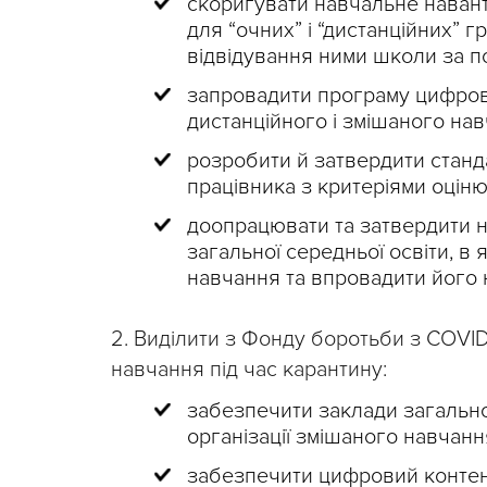
скоригувати навчальне навант
для “очних” і “дистанційних” г
відвідування ними школи за п
запровадити програму цифрово
дистанційного і змішаного нав
розробити й затвердити станд
працівника з критеріями оціню
доопрацювати та затвердити 
загальної середньої освіти, в
навчання та впровадити його
2. Виділити з Фонду боротьби з COVID-1
навчання під час карантину:
забезпечити заклади загально
організації змішаного навчанн
забезпечити цифровий контен