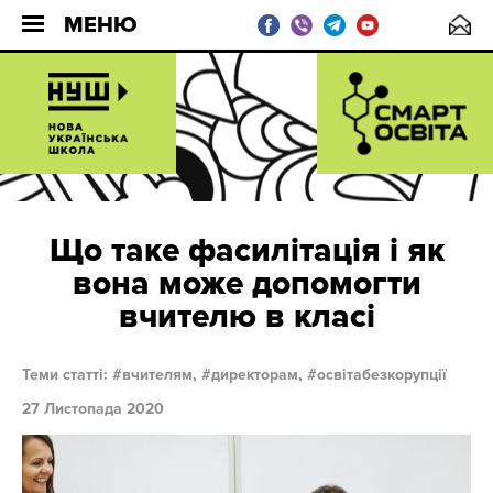
МЕНЮ
Що таке фасилітація і як
вона може допомогти
вчителю в класі
Теми статті:
вчителям,
директорам,
освітабезкорупції
27 Листопада 2020