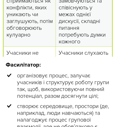
сприймаються як
замовчуються та
конфлікти, яких
співіснують у
уникають чи
межах однієї
заглушують, потім
дискусії, складні
обговорюють
питання
кулуарно
потребують думки
кожного
Учасники не
Учасники слухають
слухають і не
одне одного, бо
Фасилітатор:
розуміють
знають, що будуть
репліки одне
почуті
організовує процес, залучає
одного, оскільки
учасників і структурує роботу групи
зайняті
так, щоб, використовуючи повний
формулюванням
потенціал, разом досягнути цілі;
власних
створює середовище, простори (де,
Проблему
Проблема
наприклад, люди навчаються) та
поспішають
розв’язана, коли
налагоджує процес групової
визнати
всі, кого вона
взаємодії, але не обов’язково є