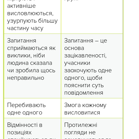
активніше
висловлюються,
узурпують більшу
частину часу
Запитання
Запитання – це
сприймаються як
основа
виклики, ніби
зацікавленості,
людина сказала
учасники
чи зробила щось
заохочують одне
неправильно
одного, щоби
пояснити суть
повідомлення
Перебивають
Змога кожному
одне одного
висловитися
Відмінності в
Протилежні
позиціях
погляди не