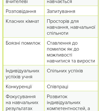
вчителеві
навчається
Розповідання
Запитування
Класних кімнат
Просторів для
навчання, навчальної
спільноти
Боязні помилок
Ставлення до
помилок як до
можливості
навчитися та вирости
Індивідуальних
Спільних успіхів
успіхів учня
Конкуренції
Співпраці
Фокусування
Розвиток
на навчальних
індивідуальних
результатах
компетентностей, а