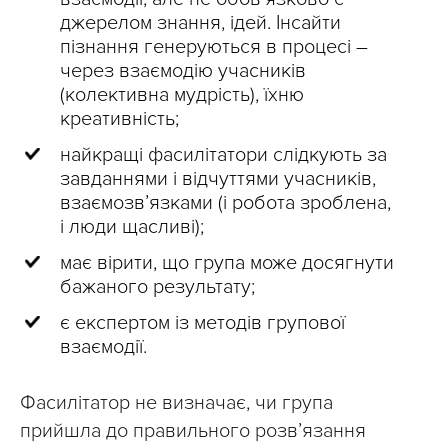
розв’язаною, як
стосується,
джерелом знання, ідей. Інсайти
тільки найшвидші
зрозуміли
пізнання генеруються в процесі –
знайшли
аргументацію
через взаємодію учасників
відповідь
(колективна мудрість), їхню
креативність;
найкращі фасилітатори слідкують за
завданнями і відчуттями учасників,
взаємозв’язками (і робота зроблена,
і люди щасливі);
має вірити, що група може досягнути
бажаного результату;
є експертом із методів групової
взаємодії.
Фасилітатор не визначає, чи група
прийшла до правильного розв’язання