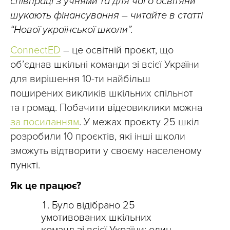
співпраці з учнями та для чого освітяни
шукають фінансування – читайте в статті
“Нової української школи”.
ConnectED
– це освітній проєкт, що
об’єднав шкільні команди зі всієї України
для вирішення 10-ти найбільш
поширених викликів шкільних спільнот
та громад. Побачити відеовиклики можна
за посиланням
. У межах проєкту 25 шкіл
розробили 10 проєктів, які інші школи
зможуть відтворити у своєму населеному
пункті.
Як це працює?
Було відібрано 25
умотивованих шкільних