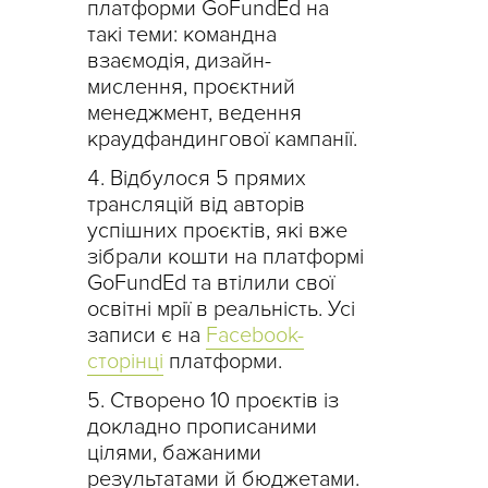
платформи GoFundEd на
такі теми: командна
взаємодія, дизайн-
мислення, проєктний
менеджмент, ведення
краудфандингової кампанії.
Відбулося 5 прямих
трансляцій від авторів
успішних проєктів, які вже
зібрали кошти на платформі
GoFundEd та втілили свої
освітні мрії в реальність. Усі
записи є на
Facebook-
сторінці
платформи.
Створено 10 проєктів із
докладно прописаними
цілями, бажаними
результатами й бюджетами.