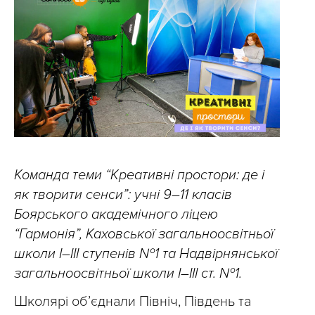
Команда теми “Креативні простори: де і
як творити сенси”: учні 9–11 класів
Боярського академічного ліцею
“Гармонія”, Каховської загальноосвітньої
школи І–ІІІ ступенів №1 та Надвірнянської
загальноосвітньої школи I–III ст. №1.
Школярі об’єднали Північ, Південь та