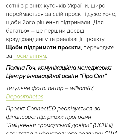
сотні з різних куточків України, щиро
переймається за свій проєкт і дуже хоче,
щоби його рішення підтримали. Для
багатьох – це перший досвід
краудфандингу та реалізації проєкту.
Щоби підтримати проєкти
, переходьте
за
посиланням
.
Поліна Гоч, комунікаційна менеджерка
Центру інноваційної освіти “Про.Світ”
Титульне фото: автор – william87,
Depositphotos
Проєкт ConnectED реалізується за
фінансової підтримки програми
“Зміцнення громадської довіри” (UCBI II),
агентства з міжнародного розвитку США