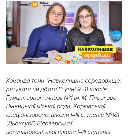
Команда теми “Навколишнє середовище:
рятувати чи дбати?”: учні 9–11 класів
Гуманітарної гімназії №1 ім. М. Пирогова
Вінницької міської ради, Харківської
спеціалізованої школи І–ІІІ ступенів №181
“Дьонсурі”, Білозерської
загальноосвітньої школи І–ІІІ ступенів