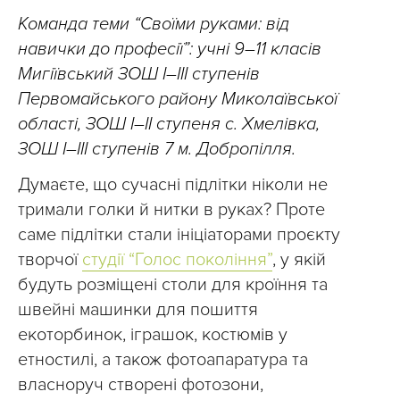
Команда теми “Своїми руками: від
навички до професії”: учні 9–11 класів
Мигіївський ЗОШ І–ІІІ ступенів
Первомайського району Миколаївської
області, ЗОШ І–ІІ ступеня с. Хмелівка,
ЗОШ І–ІІІ ступенів 7 м. Добропілля.
Думаєте, що сучасні підлітки ніколи не
тримали голки й нитки в руках? Проте
саме підлітки стали ініціаторами проєкту
творчої
студії “Голос покоління”
, у якій
будуть розміщені столи для кроїння та
швейні машинки для пошиття
екоторбинок, іграшок, костюмів у
етностилі, а також фотоапаратура та
власноруч створені фотозони,