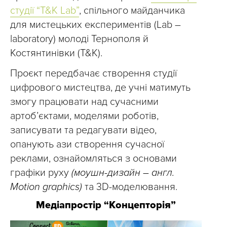
студії “T&K Lab”
, спільного майданчика
для мистецьких експериментів (Lab –
laboratory) молоді Тернополя й
Костянтинівки (T&K).
Проєкт передбачає створення студії
цифрового мистецтва, де учні матимуть
змогу працювати над сучасними
артоб’єктами, моделями роботів,
записувати та редагувати відео,
опанують ази створення сучасної
реклами, ознайомляться з основами
графіки руху
(моушн-дизайн – англ.
Motion graphics)
та 3D-моделювання.
Медіапростір “Концепторія”