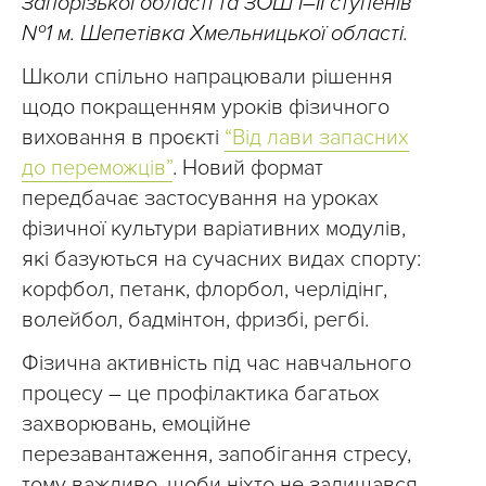
Запорізької області та ЗОШ I–II ступенів
№1 м. Шепетівка Хмельницької області.
Школи спільно напрацювали рішення
щодо покращенням уроків фізичного
виховання в проєкті
“Від лави запасних
до переможців”
. Новий формат
передбачає застосування на уроках
фізичної культури варіативних модулів,
які базуються на сучасних видах спорту:
корфбол, петанк, флорбол, черлідінг,
волейбол, бадмінтон, фризбі, регбі.
Фізична активність під час навчального
процесу – це профілактика багатьох
захворювань, емоційне
перезавантаження, запобігання стресу,
тому важливо, щоби ніхто не залишався