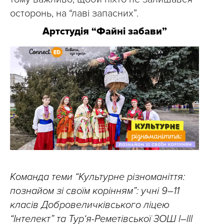
осторонь, на “лаві запасних”.
Артстудія “Файні забави”
Команда теми “Культурне різноманіття:
познайом зі своїм корінням”: учні 9–11
класів Добровеличківського ліцею
“Інтелект” та Тур‘я-Реметівської ЗОШ l–lll