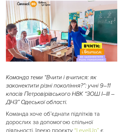
Команда теми “Вчити і вчитися: як
законектити різні покоління?”: учні 9–11
класів Петровірівського НВК “ЗОШ I–III –
ДНЗ” Одеської області.
Команда хоче об’єднати підлітків та
дорослих за допомогою спільної
діяльності. Ідеєю проєкту
“LevelUp”
є