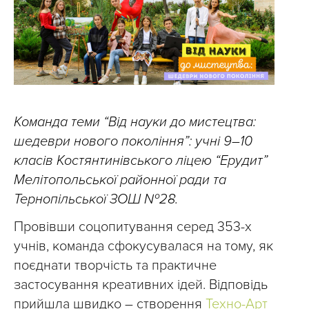
Команда теми “Від науки до мистецтва:
шедеври нового покоління”: учні 9–10
класів Костянтинівського ліцею “Ерудит”
Мелітопольської районної ради та
Тернопільської ЗОШ №28.
Провівши соцопитування серед 353-х
учнів, команда сфокусувалася на тому, як
поєднати творчість та практичне
застосування креативних ідей. Відповідь
прийшла швидко – створення
Техно-Арт