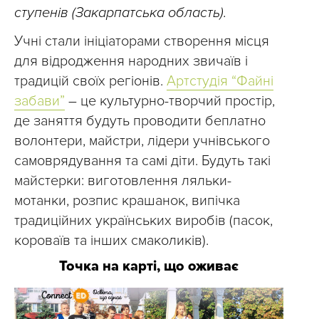
ступенів (Закарпатська область).
Учні стали ініціаторами створення місця
для відродження народних звичаїв і
традицій своїх регіонів.
Артстудія “Файні
забави”
– це культурно-творчий простір,
де заняття будуть проводити беплатно
волонтери, майстри, лідери учнівського
самоврядування та самі діти. Будуть такі
майстерки: виготовлення ляльки-
мотанки, розпис крашанок, випічка
традиційних українських виробів (пасок,
короваїв та інших смаколиків).
Точка на карті, що оживає