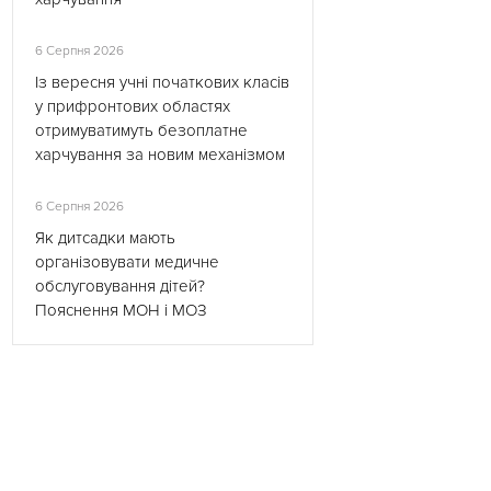
6 Серпня 2026
Із вересня учні початкових класів
у прифронтових областях
отримуватимуть безоплатне
харчування за новим механізмом
6 Серпня 2026
Як дитсадки мають
організовувати медичне
обслуговування дітей?
Пояснення МОН і МОЗ