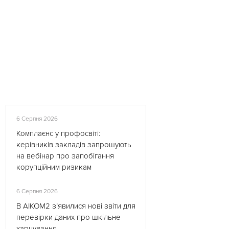
6 Серпня 2026
Комплаєнс у профосвіті:
керівників закладів запрошують
на вебінар про запобігання
корупційним ризикам
6 Серпня 2026
В АІКОМ2 з’явилися нові звіти для
перевірки даних про шкільне
харчування