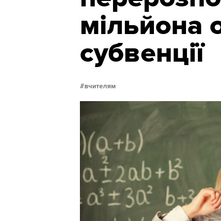
мільйона о
субвенції
вчителям