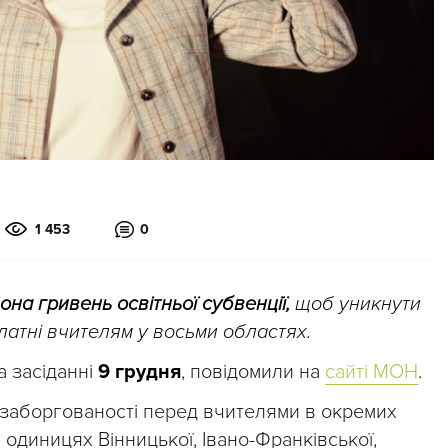
1 453
0
она гривень освітньої субвенції,
щоб уникнути
латні вчителям у восьми областях.
а засіданні
9 грудня
, повідомили на
сайті МОН
.
 заборгованості перед вчителями в окремих
 одиницях Вінницької, Івано-Франківської,