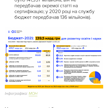
було 141,357 мільйона, він не
передбачав окремої статті на
сертифікацію; у 2020 році на службу
бюджет передбачав 136 мільйонів).
Інфографіка:
МОН