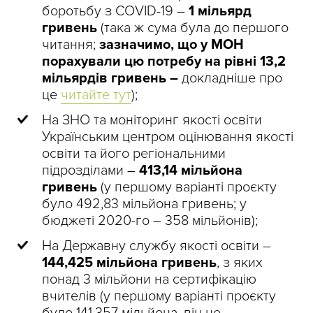
боротьбу з COVID-19 –
1 мільярд
гривень
(така ж сума була до першого
читання;
зазначимо, що у МОН
порахували цю потребу на рівні 13,2
мільярдів гривень –
докладніше про
це
читайте тут
);
На ЗНО та моніторинг якості освіти
Українським центром оцінювання якості
освіти та його регіональними
підрозділами –
413,14 мільйона
гривень
(у першому варіанті проєкту
було 492,83 мільйона гривень; у
бюджеті 2020-го – 358 мільйонів);
На Державну службу якості освіти –
144,425 мільйона гривень
, з яких
понад 3 мільйони на сертифікацію
вчителів (у першому варіанті проєкту