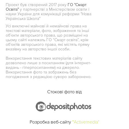
Проект був створений 2017 року
ГО "Смарт
Освіта"
у партнерстві з Міністерством освіти і
науки України для комунікації реформи "Нова
Українська Школа"
Усі виключні майнові й немайнові права на
текстові матеріали, фото, зображення та інші
об’єкти авторського права, що розміщені на
цьому сайті належать ГО “Смарт освіта”, крім
об’єктів авторського права, які містять пряму
вказівку на авторство іншої особи.
Використання текстових матеріалів сайту
дозволено лише з посиланням (для інтернет-
видань - гіперпосиланням) на джерело.
Використання фото та зображень без
погодження з редакцією суворо заборонено.
Стокові фото від
Розробка веб-сайту
"Activemedia"