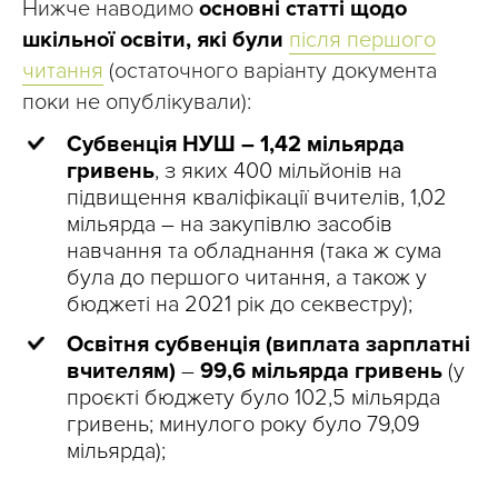
Нижче наводимо
основні статті щодо
шкільної освіти, які були
після першого
читання
(остаточного варіанту документа
поки не опублікували):
Субвенція НУШ – 1,42 мільярда
гривень
, з яких 400 мільйонів на
підвищення кваліфікації вчителів, 1,02
мільярда – на закупівлю засобів
навчання та обладнання (така ж сума
була до першого читання, а також у
бюджеті на 2021 рік до секвестру);
Освітня субвенція (виплата зарплатні
вчителям)
–
99,6 мільярда гривень
(у
проєкті бюджету було 102,5 мільярда
гривень; минулого року було 79,09
мільярда);