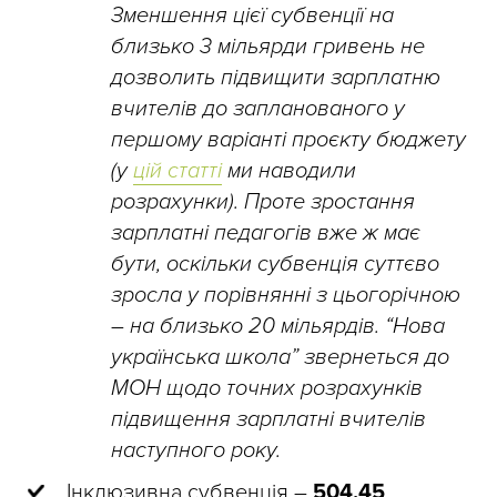
Зменшення цієї субвенції на
близько 3 мільярди гривень не
дозволить підвищити зарплатню
вчителів до запланованого у
першому варіанті проєкту бюджету
(у
цій статті
ми наводили
розрахунки). Проте зростання
зарплатні педагогів вже ж має
бути, оскільки субвенція суттєво
зросла у порівнянні з цьогорічною
– на близько 20 мільярдів. “Нова
українська школа” звернеться до
МОН щодо точних розрахунків
підвищ
ення зарплатні вчителів
наступного року.
Інклюзивна субвенція –
504,45