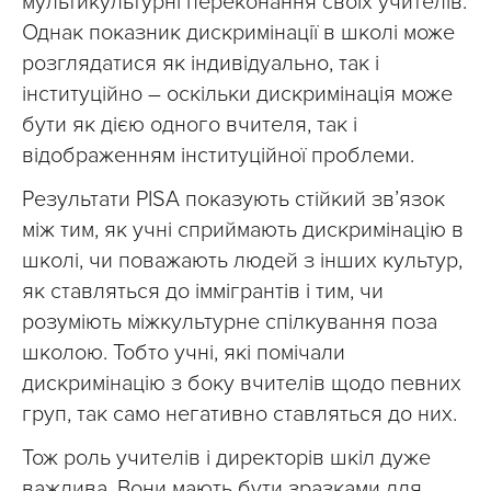
мультикультурні переконання своїх учителів.
Однак показник дискримінації в школі може
розглядатися як індивідуально, так і
інституційно – оскільки дискримінація може
бути як дією одного вчителя, так і
відображенням інституційної проблеми.
Результати PISA показують стійкий зв’язок
між тим, як учні сприймають дискримінацію в
школі, чи поважають людей з інших культур,
як ставляться до іммігрантів і тим, чи
розуміють міжкультурне спілкування поза
школою. Тобто учні, які помічали
дискримінацію з боку вчителів щодо певних
груп, так само негативно ставляться до них.
Тож роль учителів і директорів шкіл дуже
важлива. Вони мають бути зразками для