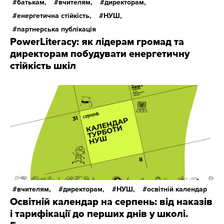
батькам,
вчителям,
директорам,
енергетична стійкість,
НУШ,
партнерська публікація
PowerLiteracy: як лідерам громад та
директорам побудувати енергетичну
стійкість шкіл
вчителям,
директорам,
НУШ,
освітній календар
Освітній календар на серпень: від наказів
і тарифікації до перших днів у школі.