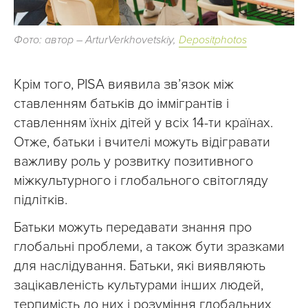
Фото: автор – ArturVerkhovetskiy,
Depositphotos
Крім того, PISA виявила зв’язок між
ставленням батьків до іммігрантів і
ставленням їхніх дітей у всіх 14-ти країнах.
Отже, батьки і вчителі можуть відігравати
важливу роль у розвитку позитивного
міжкультурного і глобального світогляду
підлітків.
Батьки можуть передавати знання про
глобальні проблеми, а також бути зразками
для наслідування. Батьки, які виявляють
зацікавленість культурами інших людей,
терпимість до них і розуміння глобальних