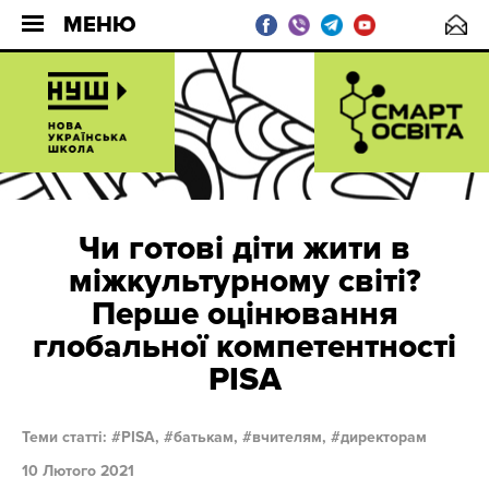
МЕНЮ
Чи готові діти жити в
міжкультурному світі?
Перше оцінювання
глобальної компетентності
PISA
Теми статті:
PISA,
батькам,
вчителям,
директорам
10 Лютого 2021