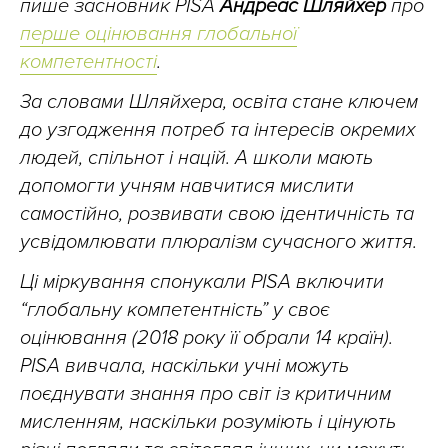
пише засновник PISA
Андреас Шляйхер
про
перше оцінювання глобальної
компетентності
.
За словами Шляйхера, освіта стане ключем
до узгодження потреб та інтересів окремих
людей, спільнот і націй. А школи мають
допомогти учням навчитися мислити
самостійно, розвивати свою ідентичність та
усвідомлювати плюралізм сучасного життя.
Ці міркування спонукали PISA включити
“глобальну компетентність” у своє
оцінювання (2018 року її обрали 14 країн).
PISA вивчала, наскільки учні можуть
поєднувати знання про світ із критичним
мисленням, наскільки розуміють і цінують