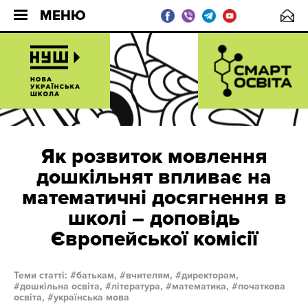
МЕНЮ
Як розвиток мовлення
дошкільнят впливає на
математичні досягнення в
школі – доповідь
Європейської комісії
Теми статті:
батькам,
вчителям,
директорам,
дошкільна освіта,
література,
математика,
початкова
освіта,
українська мова