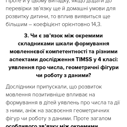
Проте й у цьому випадку, якщо додати до
перевірки зв’язку ще й домашні умови для
розвитку дитини, то вплив виявиться ще
більшим – коефіцієнт орієнтовно 14,3.
3. Чи є зв’язок між окремими
складниками шкали формування
мовленнєвої компетентності та різними
аспектами дослідження TIMSS у 4 класі:
уявлення про числа, геометричні фігури
чи роботу з даними?
Дослідники припускали, що розвиток
мовлення позитивніше впливає на
формування в дітей уявлень про числа та дії
з ними, аніж на засвоєння геометричних
фігур чи роботу з даними. Проте загалом
особливого зв’язку між окремими