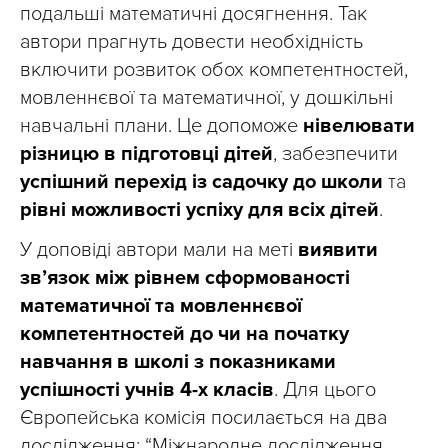
подальші математичні досягнення. Так
автори прагнуть довести необхідність
включити розвиток обох компетентностей,
мовленнєвої та математичної, у дошкільні
навчальні плани. Це допоможе
нівелювати
різницю в підготовці дітей
, забезпечити
успішний перехід із садочку до школи
та
рівні можливості успіху для всіх дітей
.
У доповіді автори мали на меті
виявити
зв’язок між рівнем сформованості
математичної та мовленнєвої
компетентностей до чи на початку
навчання в школі з показниками
успішності учнів 4-х класів
. Для цього
Європейська комісія посилається на два
дослідження: “Міжнародне дослідження