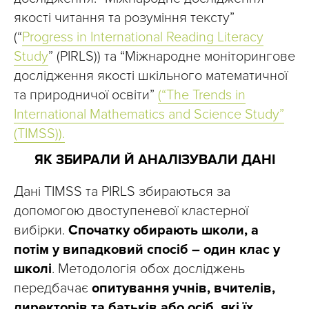
якості читання та розуміння тексту”
(“
Progress in International Reading Literacy
Study
” (PIRLS)) та “Міжнародне моніторингове
дослідження якості шкільного математичної
та природничої освіти”
(“
The Trends in
International Mathematics and Science Study”
(TIMSS))
.
ЯК ЗБИРАЛИ Й АНАЛІЗУВАЛИ ДАНІ
Дані TIMSS та PIRLS збираються за
допомогою двоступеневої кластерної
вибірки.
Спочатку обирають школи, а
потім у випадковий спосіб – один клас у
школі
. Методологія обох досліджень
передбачає
опитування учнів, вчителів,
директорів та батьків або осіб, які їх