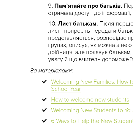
Пам’ятайте про батьків.
Пер
отримала доступ до інформації, 
Лист батькам.
Після першог
лист і попросіть передати батьк
представляється, розповідає п
групах, описує, як можна з нею 
дрібниця, але показує батькам,
увагу й що вчитель допоможе ї
За матеріалами:
Welcoming New Families: How to
School Year
How to welcome new student
s
Welcoming New Students to Your
6 Ways to Help the New Student