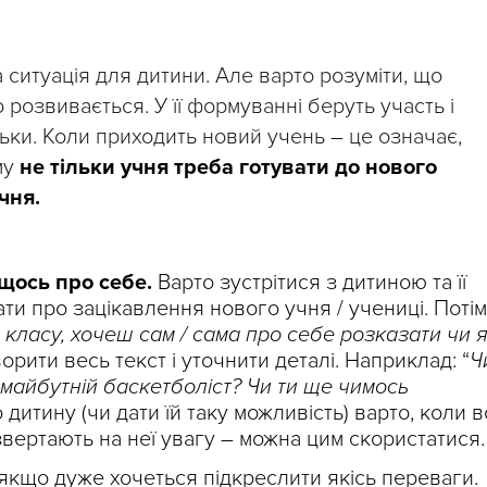
ситуація для дитини. Але варто розуміти, що
 розвивається. У її формуванні беруть участь і
батьки. Коли приходить новий учень – це означає,
му
не тільки учня треба готувати до нового
чня.
 щось про себе.
Варто зустрітися з дитиною та її
ати про зацікавлення нового учня / учениці. Потім
 класу, хочеш сам / сама про себе розказати чи 
орити весь текст і уточнити деталі. Наприклад: “
Ч
 майбутній баскетболіст? Чи ти ще чимось
о дитину (чи дати їй таку можливість) варто, коли 
 звертають на неї увагу – можна цим скористатися.
ь якщо дуже хочеться підкреслити якісь переваги.