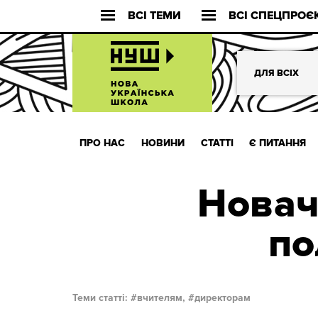
ВСІ ТЕМИ
ВСІ СПЕЦПРОЄ
ДЛЯ ВСІХ
ПРО НАС
НОВИНИ
СТАТТІ
Є ПИТАННЯ
Новачо
по
Теми статті:
вчителям,
директорам