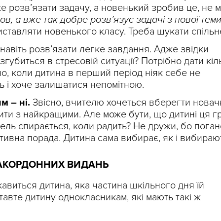
е розв’язати задачу, а новенький зробив це, не 
, а вже так добре розв’язує задачі з нової теми
иставляти новенького класу. Треба шукати спільн
навіть розв’язати легке завдання. Адже звідки
згубиться в стресовій ситуації? Потрібно дати кіл
о, коли дитина в перший період ніяк себе не
ь і хоче залишатися непомітною.
м – ні.
Звісно, вчителю хочеться вберегти новач
ити з найкращими. Але може бути, що дитині ця г
итель спирається, коли радить? Не дружи, бо поган
ивна порада. Дитина сама вибирає, як і вибирають
АКОРДОННИХ ВИДАНЬ
кавиться дитина, яка частина шкільного дня їй
авте дитину однокласникам, які мають такі ж