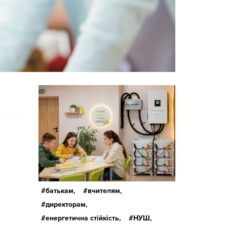
батькам,
вчителям,
директорам,
енергетична стійкість,
НУШ,