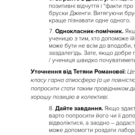
позитивні відчуття і “факти про
бруски Дженги. Витягуючи бруск
краще пізнавати одне одного.
Однокласник-помічник.
Якщ
ученицю з тим, хто допоможе їй 
може бути не всім до вподоби,
заздалегідь. Зате, якщо добре 
/ учениця швидко почуватиметь
Уточнення від Тетяни Романової:
Це
класу гарна атмосфера (а це повністю
попросити стати таким провідником д
хорошу позицію в колективі.
Дайте завдання.
Якщо здаєть
варто попросити його чи її доп
відволіктися, а заодно – додаст
може допомогти роздати лабора