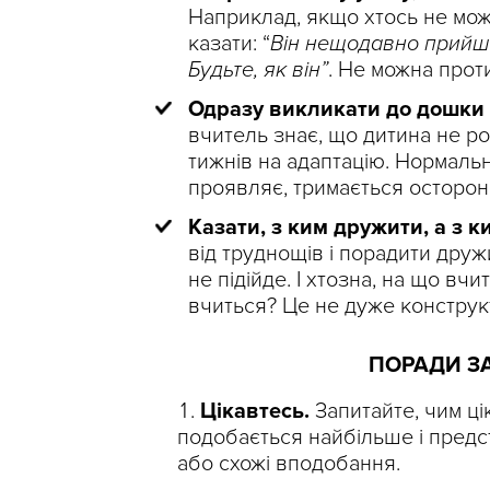
Наприклад, якщо хтось не мож
казати: “
Він нещодавно прийшов
Будьте, як він”
. Не можна прот
Одразу викликати до дошки
вчитель знає, що дитина не ро
тижнів на адаптацію. Нормальн
проявляє, тримається осторон
Казати, з ким дружити, а з ки
від труднощів і порадити друж
не підійде. І хтозна, на що вч
вчиться? Це не дуже конструкт
ПОРАДИ З
Цікавтесь.
Запитайте, чим ці
подобається найбільше і предст
або схожі вподобання.