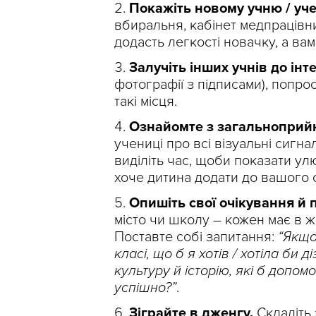
Покажіть новому учню / уче
вбиральня, кабінет медпрацівни
додасть легкості новачку, а ва
Залучіть інших учнів до інте
фотографії з підписами), попрос
такі місця.
Ознайомте з загальнопри
учениці про всі візуальні сигна
виділіть час, щоби показати улю
хоче дитина додати до вашого с
Опишіть свої очікування й 
місто чи школу – кожен має в ж
Поставте собі запитання:
“Якщо
класі, що б я хотів / хотіла би
культуру й історію, які б допо
успішно?”
.
Зіграйте в дженгу.
Складіть