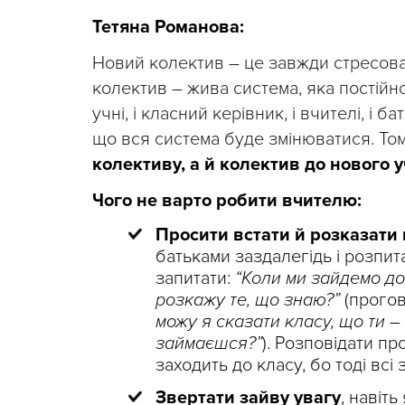
Тетяна Романова:
Новий колектив – це завжди стресова 
колектив – жива система, яка постійно
учні, і класний керівник, і вчителі, і 
що вся система буде змінюватися. То
колективу, а й колектив до нового у
Чого не варто робити вчителю:
Просити встати й розказати
батьками заздалегідь і розпит
запитати:
“Коли ми зайдемо до
розкажу те, що знаю?”
(прогов
можу я сказати класу, що ти –
займаєшся?”
). Розповідати пр
заходить до класу, бо тоді всі
Звертати зайву увагу
, навіт