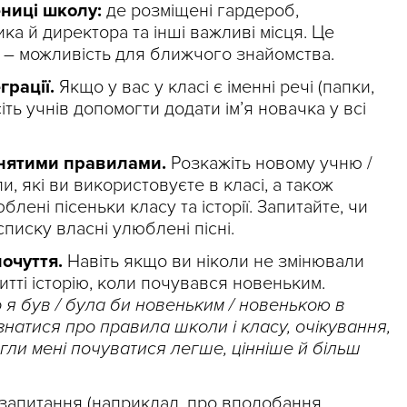
ниці школу:
де розміщені гардероб,
ка й директора та інші важливі місця. Це
м – можливість для ближчого знайомства.
грації.
Якщо у вас у класі є іменні речі (папки,
іть учнів допомогти додати ім’я новачка у всі
йнятими правилами.
Розкажіть новому учню /
ли, які ви використовуєте в класі, а також
блені пісеньки класу та історії. Запитайте, чи
писку власні улюблені пісні.
почуття.
Навіть якщо ви ніколи не змінювали
итті історію, коли почувався новеньким.
 я був / була би новеньким / новенькою в
 дізнатися про правила школи і класу, очікування,
могли мені почуватися легше, цінніше й більш
 запитання (наприклад, про вподобання,