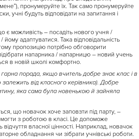
 мене”), пронумеруйте їх. Так само пронумеруйте
и, учні будуть відповідати на запитання і
о є можливість – посадіть нового учня /
/ йому адаптуватися. Така відповідальність
 тому пропозицію потрібно обговорити
підібрати напарника / напарницю – новий учень
ся в новій школі комфортно.
 гарна порада, якщо вчитель добре знає клас і в
 залежить від класного керівника). Добре
итину, яка сама була новенькою й зайняла
ся, що новачок хоче заповзти під парту, –
омогти з роботою в класі. Це допоможе
ь відчуття власної цінності. Наприклад, новачок
торне обладнання чи зібрати учнівські роботи.