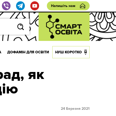
Напишіть нам
А
ДОФАМІН ДЛЯ ОСВІТИ
НУШ КОРОТКО
рад, як
цію
24 Березня 2021