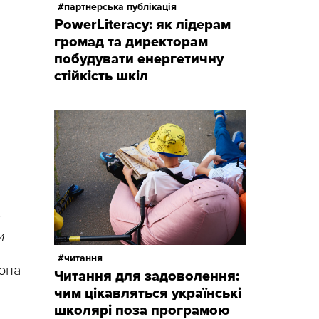
партнерська публікація
PowerLiteracy: як лідерам
громад та директорам
побудувати енергетичну
стійкість шкіл
я
и
читання
вона
Читання для задоволення:
чим цікавляться українські
школярі поза програмою