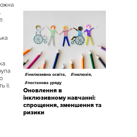
можна
.
е.
ька
ка
рупа
інклюзивна освіта,
інклюзія,
о
постанова уряду
 її.
Оновлення в
інклюзивному навчанні:
спрощення, зменшення та
ризики