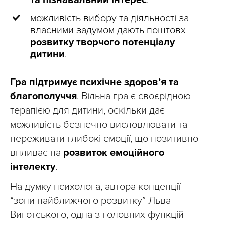
та пізнавальний інтерес
.
можливість вибору та діяльності за
власними задумом дають поштовх
розвитку творчого потенціалу
дитини
.
Гра підтримує психічне здоров’я та
благополуччя
. Вільна гра є своєрідною
терапією для дитини, оскільки дає
можливість безпечно висловлювати та
переживати глибокі емоції, що позитивно
впливає на
розвиток емоційного
інтелекту
.
На думку психолога, автора концепції
“зони найближчого розвитку” Льва
Виготського, одна з головних функцій