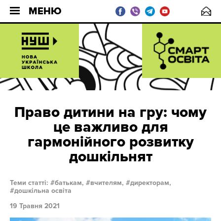
МЕНЮ
Право дитини на гру: чому
це важливо для
гармонійного розвитку
дошкільнят
Теми статті:
батькам,
вчителям,
директорам,
дошкільна освіта
19 Травня 2021