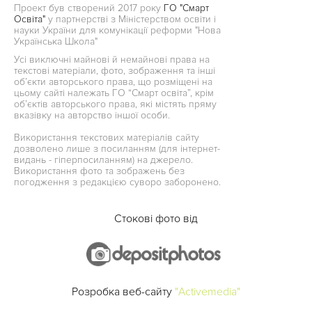
Проект був створений 2017 року
ГО "Смарт
Освіта"
у партнерстві з Міністерством освіти і
науки України для комунікації реформи "Нова
Українська Школа"
Усі виключні майнові й немайнові права на
текстові матеріали, фото, зображення та інші
об’єкти авторського права, що розміщені на
цьому сайті належать ГО “Смарт освіта”, крім
об’єктів авторського права, які містять пряму
вказівку на авторство іншої особи.
Використання текстових матеріалів сайту
дозволено лише з посиланням (для інтернет-
видань - гіперпосиланням) на джерело.
Використання фото та зображень без
погодження з редакцією суворо заборонено.
Стокові фото від
Розробка веб-сайту
"Activemedia"