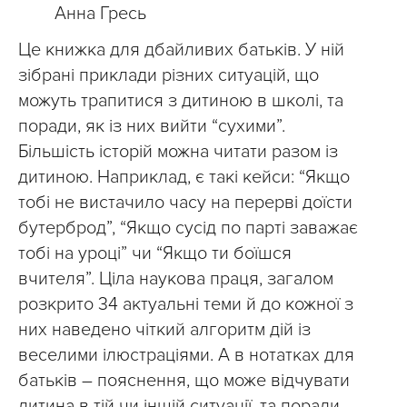
Анна Гресь
Це книжка для дбайливих батьків. У ній
зібрані приклади різних ситуацій, що
можуть трапитися з дитиною в школі, та
поради, як із них вийти “сухими”.
Більшість історій можна читати разом із
дитиною. Наприклад, є такі кейси: “Якщо
тобі не вистачило часу на перерві доїсти
бутерброд”, “Якщо сусід по парті заважає
тобі на уроці” чи “Якщо ти боїшся
вчителя”. Ціла наукова праця, загалом
розкрито 34 актуальні теми й до кожної з
них наведено чіткий алгоритм дій із
веселими ілюстраціями. А в нотатках для
батьків – пояснення, що може відчувати
дитина в тій чи іншій ситуації, та поради,