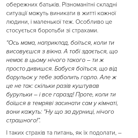
обережних батьків. Різноманітні складні
ситуації можуть виникати в житті кожної
людини, і маленької теж. Особливо це
стосується боротьби зі страхами.
“Ось мама, наприклад, боїться, коли ти
висовуєшся з вікна. А тобі здається, що
немає в цьому нічого такого – ти ж
просто дивишся. Бабуся боїться, що від
борульок у тебе заболить горло. Але ж
це не так: скільки разів куштував
бурульки – і все гаразд! Проте, коли ти
боїшся в темряві засинати сам у кімнаті,
вони кажуть: “Ну що за дурниці, нічого
страшного!”.
І таких страхів та питань, як їх подолати, –