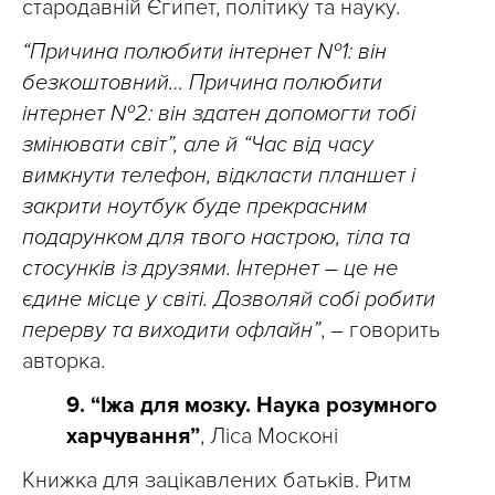
стародавній Єгипет, політику та науку.
“Причина полюбити інтернет №1: він
безкоштовний… Причина полюбити
інтернет №2: він здатен допомогти тобі
змінювати світ”, але й “Час від часу
вимкнути телефон, відкласти планшет і
закрити ноутбук буде прекрасним
подарунком для твого настрою, тіла та
стосунків із друзями. Інтернет – це не
єдине місце у світі. Дозволяй собі робити
перерву та виходити офлайн”
, – говорить
авторка.
9. “Іжа для мозку. Наука розумного
харчування”
, Ліса Москоні
Книжка для зацікавлених батьків. Ритм