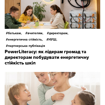
батькам,
вчителям,
директорам,
енергетична стійкість,
НУШ,
партнерська публікація
PowerLiteracy: як лідерам громад та
директорам побудувати енергетичну
стійкість шкіл