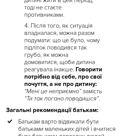
дитині жити в цей період,
тоді не стаєте
противниками.
Після того, як ситуація
владналася, можна разом
подумати: що це було, чому
підліток поводився так
грубо, як можна
домовитися, щоби дитина
реагувала інакше.
Говорити
потрібно від себе, про свої
почуття, а не про дитину:
“Мені це неприємно”
замість
“Ти так погано поводишся”
.
Загальні рекомендації батькам:
Батькам варто відвикати бути
батьками маленьких дітей і вчитися