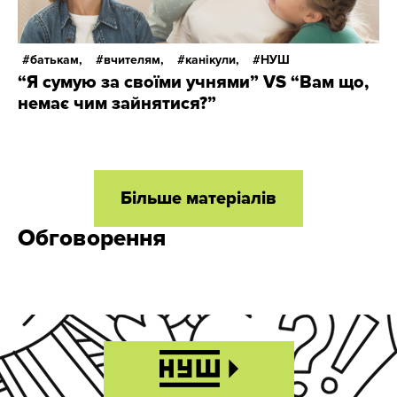
батькам,
вчителям,
канікули,
НУШ
“Я сумую за своїми учнями” VS “Вам що,
немає чим зайнятися?”
Більше матеріалів
Обговорення