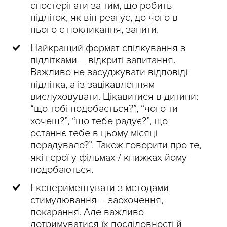
спостерігати за тим, що робить
підліток, як він реагує, до чого в
нього є покликання, запити.
Найкращий формат спілкування з
підлітками – відкриті запитання.
Важливо не засуджувати відповіді
підлітка, а із зацікавленням
вислуховувати. Цікавитися в дитини:
“що тобі подобається?”, “чого ти
хочеш?”, “що тебе радує?”, що
останнє тебе в цьому місяці
порадувало?”. Також говорити про те,
які герої у фільмах / книжках йому
подобаються.
Експериментувати з методами
стимулювання – заохочення,
покарання. Але важливо
дотримуватися їх послідовності й