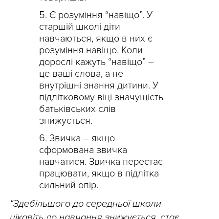
Є розуміння “навіщо”. У
старшій школі діти
навчаються, якщо в них є
розуміння навіщо. Коли
дорослі кажуть “навіщо” –
це ваші слова, а не
внутрішні знання дитини. У
підлітковому віці значущість
батьківських слів
знижується.
Звичка – якщо
сформована звичка
навчатися. Звичка перестає
працювати, якщо в підлітка
сильний опір.
“Здебільшого до середньої школи
цікавіть до навчання знижується, стає