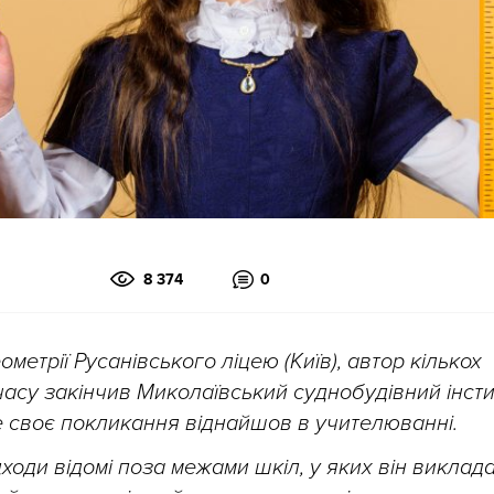
8 374
0
метрії Русанівського ліцею (Київ), автор кількох
асу закінчив Миколаївський суднобудівний інстит
ле своє покликання віднайшов в учителюванні.
дходи відомі поза межами шкіл, у яких він виклада