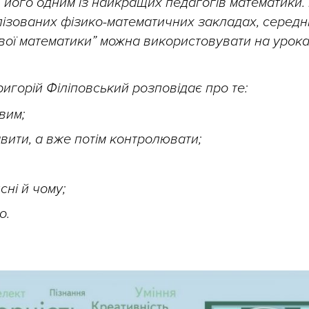
 його одним із найкращих педагогів математики. 
лізованих фізико-математичних закладах, середн
авої математики” можна використовувати на урока
Григорій Філіповський розповідає про те:
вим;
вити, а вже потім контролювати;
ні й чому;
о.