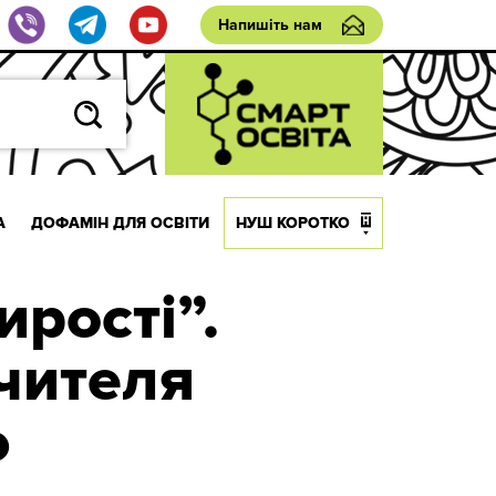
Напишіть нам
А
ДОФАМІН ДЛЯ ОСВІТИ
НУШ КОРОТКО
рості”.
чителя
ю