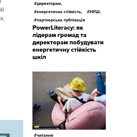
І
директорам,
ій
енергетична стійкість,
НУШ,
х,
партнерська публікація
PowerLiteracy: як
лідерам громад та
директорам побудувати
енергетичну стійкість
шкіл
читання