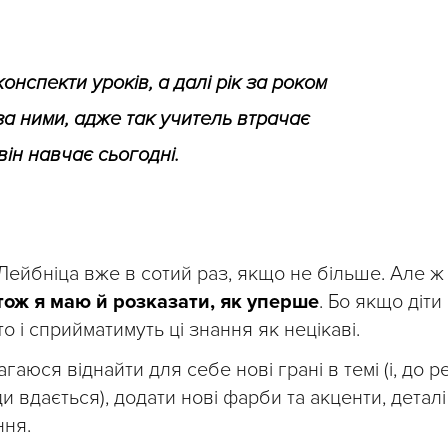
онспекти уроків, а далі рік за роком
за ними, адже так учитель втрачає
він навчає сьогодні.
Лейбніца вже в сотий раз, якщо не більше. Але ж
 тож я маю й розказати, як уперше
. Бо якщо діти
о і сприйматимуть ці знання як нецікаві.
аюся віднайти для себе нові грані в темі (і, до ре
 вдається), додати нові фарби та акценти, деталі
ння.