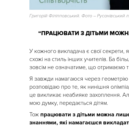
Григорій Філіпповський. Фото – Русанівський л
“ПРАЦЮВАТИ З ДІТЬМИ МОЖН
У кожного викладача є свої секрети,
схожі на стиль інших учителів. Ба біл
зовсім не означатиме, що отримаємо т
Я завжди намагаюся через геометрію п
розповідаю про те, як нинішня олімпіа
це викликає неабияке захоплення. Але ж
мою думку, передається дітям.
Тож
працювати з дітьми можна лише
знаннями, які намагаєшся виклада