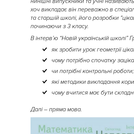
нинішні випускники та учні називають
хоч викладає він переважно в спеціа
та старшій школі, його розробки “цік
починаючи з 3 класу.
В інтерв’ю “Новій українській школі” 
як зробити урок геометрії ціка
чому потрібно спочатку заціка
чи потрібні контрольні роботи;
які методики викладання корис
чому вчитися має бути складн
Далі – пряма мова.