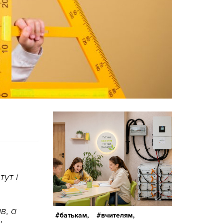
ут і
в, а
батькам,
вчителям,