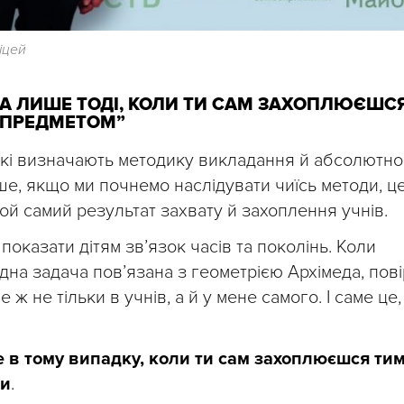
іцей
А ЛИШЕ ТОДІ, КОЛИ ТИ САМ ЗАХОПЛЮЄШС
ПРЕДМЕТОМ”
 які визначають методику викладання й абсолютно
ьше, якщо ми почнемо наслідувати чиїсь методи, ц
ой самий результат захвату й захоплення учнів.
оказати дітям зв’язок часів та поколінь. Коли
дна задача пов’язана з геометрією Архімеда, пові
 не тільки в учнів, а й у мене самого. І саме це,
 в тому випадку, коли ти сам захоплюєшся ти
ти
.