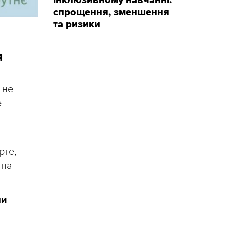
інклюзивному навчанні:
спрощення, зменшення
та ризики
Я
 не
е
рте,
 на
ми