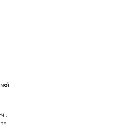
 м
ої
чі,
 та