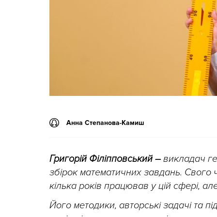
Анна Степанова-Камиш
Григорій Філіпповський –
викладач гео
збірок математичних завдань. Свого ч
кілька років працював у цій сфері, а
Його методики, авторські задачі та пі