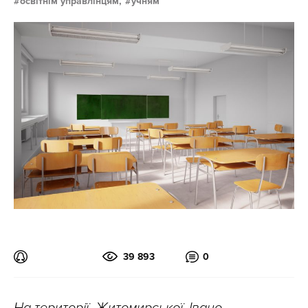
освітнім управлінцям,
учням
39 893
0