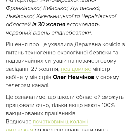
На території Житомирської, Івано-
Франківської, Київської, Луганської,
Львівської, Хмельницької та Чернігівської
областей
із 30 жовтня
встановлять
червоний рівень епіднебезпеки.
Рішення про це ухвалила Державна комісія з
питань техногенно-екологічної безпеки та
надзвичайних ситуацій на позачерговому
засіданні 27 жовтня,
повідомляє
міністр
кабінету міністрів
Олег Немчінов
у своєму
телеграм-каналі.
Це означатиме, що школи областей зможуть
працювати очно, тільки якщо мають 100%
вакцинованих працівників.
Водночас
початковим школам і
дитсадкам
дозволено працювати очно.