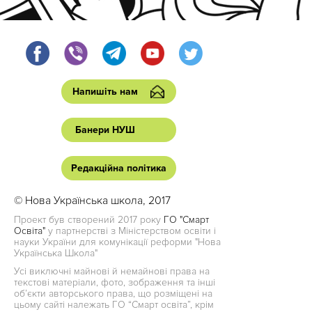
Напишіть нам
Банери НУШ
Редакційна політика
© Нова Українська школа, 2017
Проект був створений 2017 року
ГО "Смарт
Освіта"
у партнерстві з Міністерством освіти і
науки України для комунікації реформи "Нова
Українська Школа"
Усі виключні майнові й немайнові права на
текстові матеріали, фото, зображення та інші
об’єкти авторського права, що розміщені на
цьому сайті належать ГО “Смарт освіта”, крім