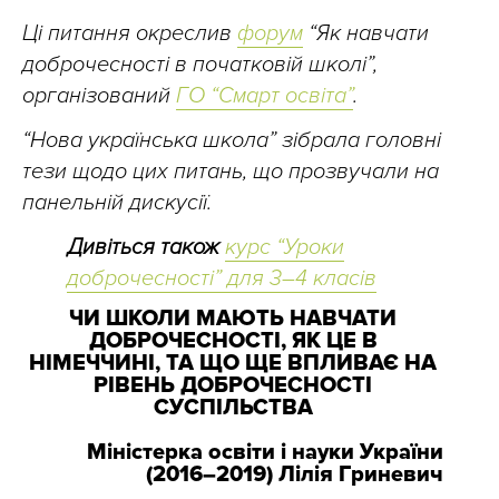
Ці питання окреслив
форум
“Як навчати
доброчесності в початковій школі”,
організований
ГО “Смарт освіта”
.
“Нова українська школа” зібрала головні
тези щодо цих питань, що прозвучали на
панельній дискусії.
Дивіться також
курс “Уроки
доброчесності” для 3–4 класів
ЧИ ШКОЛИ МАЮТЬ НАВЧАТИ
ДОБРОЧЕСНОСТІ, ЯК ЦЕ В
НІМЕЧЧИНІ, ТА ЩО ЩЕ ВПЛИВАЄ НА
РІВЕНЬ ДОБРОЧЕСНОСТІ
СУСПІЛЬСТВА
Міністерка освіти і науки України
(2016–2019) Лілія Гриневич