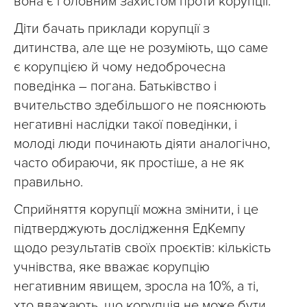
вона є головним захистом проти корупції.
Діти бачать приклади корупції з
дитинства, але ще не розуміють, що саме
є корупцією й чому недоброчесна
поведінка – погана. Батьківство і
вчительство здебільшого не пояснюють
негативні наслідки такої поведінки, і
молоді люди починають діяти аналогічно,
часто обираючи, як простіше, а не як
правильно.
Сприйняття корупції можна змінити, і це
підтверджують дослідження ЕдКемпу
щодо результатів своїх проєктів: кількість
учнівства, яке вважає корупцію
негативним явищем, зросла на 10%, а ті,
хто вважають, що корупція не може бути