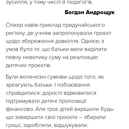
зусилля, у тому числі й педагогів.
Богдан Андрощук
Спікер навів приклад придунайського
регіону, де учням запропонували проєкт
щодо збереження довкілля. Однією з
умов було те, що батьки мали виділити
певну невелику суму на реалізацію
дитячих проєктів.
Були величезні сумніви щодо того, як
зреагують батьки. І побоювання
справдилися: дорослі відмовилися
підтримувати дитячі пропозиції
фінансово. Але троє дітей вирішили будь-
що завершити свої проєкти – збирали
гроші, заробляли, відшукували.