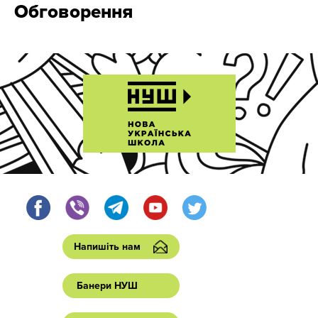
Обговорення
Напишіть нам
Банери НУШ