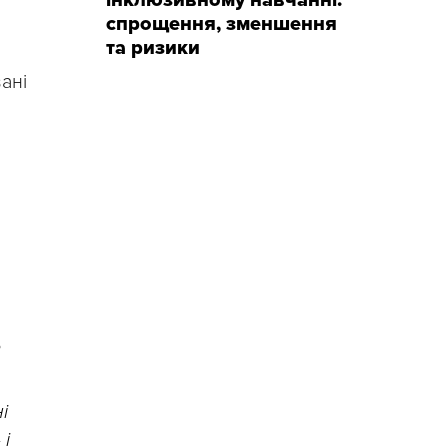
інклюзивному навчанні:
спрощення, зменшення
та ризики
ані
ь
і
 і