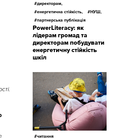
директорам,
енергетична стійкість,
НУШ,
партнерська публікація
PowerLiteracy: як
лідерам громад та
директорам побудувати
енергетичну стійкість
шкіл
сті.
р
е
читання