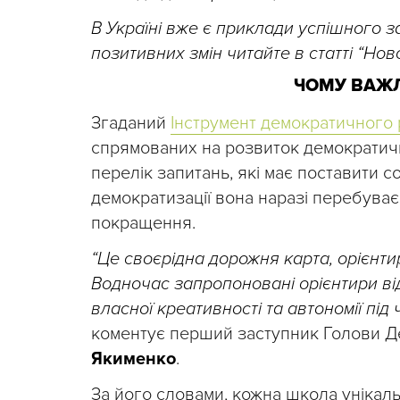
В Україні вже є приклади успішного за
позитивних змін читайте в статті “Ново
ЧОМУ ВАЖ
Згаданий
Інструмент демократичного
спрямованих на розвиток демократичн
перелік запитань, які має поставити с
демократизації вона наразі перебуває
покращення.
“Це своєрідна дорожня карта, орієнтир 
Водночас запропоновані орієнтири в
власної креативності та автономії під
коментує перший заступник Голови Де
Якименко
.
За його словами, кожна школа унікал