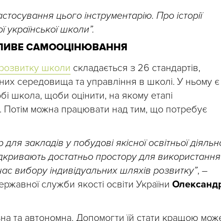
стосування цього інструментарію. Про історії
ї української школи”.
ЛИВЕ САМООЦІНЮВАННЯ
 розвитку школи
складається з 26 стандартів,
их середовища та управління в школі. У ньому є
обі школа, щоби оцінити, на якому етапі
. Потім можна працювати над тим, що потребує
для закладів у побудові якісної освітньої діяльно
ідкривають достатньо простору для використання
 час вибору індивідуальних шляхів розвитку”
, –
ржавної служби якості освіти України
Олександ
ьна та автономна. Допомогти їй стати кращою мож