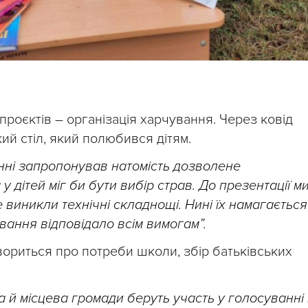
 проєктів – організація харчування. Через ковід
й стіл, який полюбився дітям.
анні запропонував натомість дозволене
 дітей міг би бути вибір страв. До презентації м
 виникли технічні складнощі. Нині їх намагається
вання відповідало всім вимогам”.
вориться про потреби школи, збір батьківських
а й місцева громади беруть участь у голосуванні