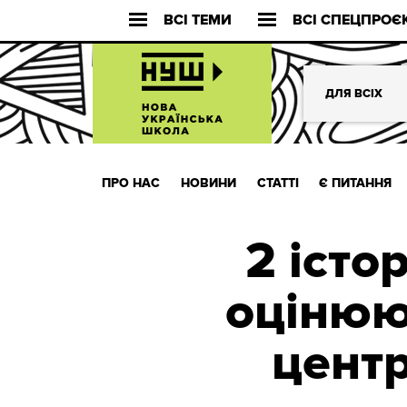
ВСІ ТЕМИ
ВСІ СПЕЦПРОЄ
ДЛЯ ВСІХ
ПРО НАС
НОВИНИ
СТАТТІ
Є ПИТАННЯ
2 істо
оцінюю
цент