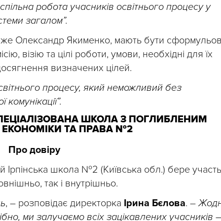
спільна робота учасників освітнього процесу у
теми загалом”.
аже Олександр Якименко, мають бути сформульов
ісію, візію та цілі роботи, умови, необхідні для їх
досягнення визначених цілей.
освітнього процесу, який неможливий без
 комунікації”.
 СПЕЦІАЛІЗОВАНА ШКОЛА З ПОГЛИБЛЕНИМ
ЕКОНОМІКИ ТА ПРАВА №2
Про довіру
й Ірпінська школа №2 (Київська обл.) бере участ
зовнішньо, так і внутрішньо.
нь
, – розповідає директорка
Ірина Бєлова
. –
Жодн
бно, ми залучаємо всіх зацікавлених учасників –