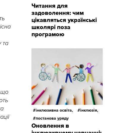
Читання для
задоволення: чим
ть
цікавляться українські
існа
школярі поза
програмою
 та
 що
ють
та
інклюзивна освіта,
інклюзія,
ації
постанова уряду
Оновлення в