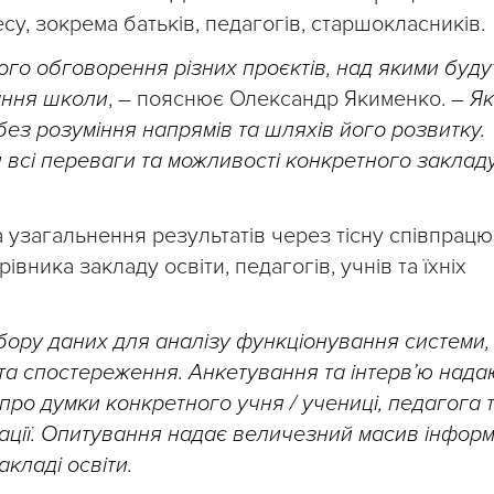
су, зокрема батьків, педагогів, старшокласників.
ого обговорення різних проєктів, над якими буду
вання школи
, – пояснює Олександр Якименко. –
Як
без розуміння напрямів та шляхів його розвитку.
всі переваги та можливості конкретного закладу
 узагальнення результатів через тісну співпрацю
івника закладу освіти, педагогів, учнів та їхніх
ору даних для аналізу функціонування системи,
та спостереження. Анкетування та інтерв’ю нада
про думки конкретного учня / учениці, педагога 
туації. Опитування надає величезний масив інформ
акладі освіти.