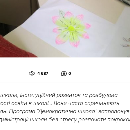
4 687
0
 школи, інституційний розвиток та розбудова
ості освіти в школі… Вони часто спричиняють
вітян. Програма “Демократична школа” запропону
адміністрації школи без стресу розпочати покроко