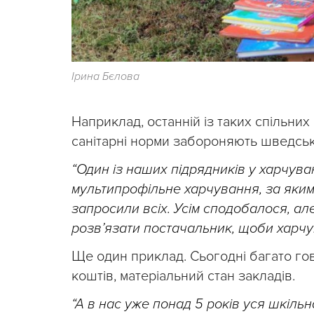
Ірина Бєлова
Наприклад, останній із таких спільних
санітарні норми забороняють шведськи
“Один із наших підрядників у харчув
мультипрофільне харчування, за яким у
запросили всіх. Усім сподобалося, але
розв’язати постачальник, щоби харчу
Ще один приклад. Сьогодні багато го
коштів, матеріальний стан закладів.
“А в нас уже понад 5 років уся шкільн