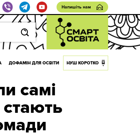
Напишіть нам
А
ДОФАМІН ДЛЯ ОСВІТИ
НУШ КОРОТКО
ли самі
 стають
омади