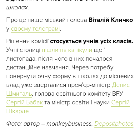
школах.
Про це пише міський голова
Віталій Кличко
у
своєму телеграмі
.
Рішення комісії
стосується учнів усіх класів.
Учні столиці
пішли на канікули
ще 1
листопада, після чого в них почалося
дистанційне навчання. Через потребу
повернути очну форму в школах до місцевих
влад уже зверталися прем’єр-міністр
Денис
Шмигаль
, голова освітнього комітету ВРУ
Сергій Баба
к
та міністр освіти і науки
Сергій
Шкарлет
Фото: автор – monkeybusiness,
Depositphotos