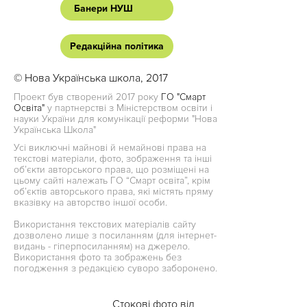
Банери НУШ
Редакційна політика
© Нова Українська школа, 2017
Проект був створений 2017 року
ГО "Смарт
Освіта"
у партнерстві з Міністерством освіти і
науки України для комунікації реформи "Нова
Українська Школа"
Усі виключні майнові й немайнові права на
текстові матеріали, фото, зображення та інші
об’єкти авторського права, що розміщені на
цьому сайті належать ГО “Смарт освіта”, крім
об’єктів авторського права, які містять пряму
вказівку на авторство іншої особи.
Використання текстових матеріалів сайту
дозволено лише з посиланням (для інтернет-
видань - гіперпосиланням) на джерело.
Використання фото та зображень без
погодження з редакцією суворо заборонено.
Стокові фото від