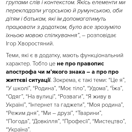
групами слів і контекстом. Якісь елементи ми
перекладали угорською й румунською, аби
дітям і батькам, які їм допомагатимуть
працювати з додатком, було все зрозуміло
їхньою мовою спілкування”
, – розповідає
Ігор Хворостяний.
Теми, які є в додатку, мають функціональний
характер. Тобто це
не про правопис
апострофа чи м’якого знака – а про про
життєві ситуації
. Зокрема, є такі теми: “Це я”,
“У школі”, “Родина”, “Моє тіло”, “Удома”, “Їжа”,
“Одяг”, “На вулиці”, “Розваги”, “Я живу в
Україні”, “Інтернет та гаджети”, “Моя родина”,
“Режим дня”, “Ми – друзі”, “Тварини”,
“Погода”, “Довкілля”, “Професії”, “Мистецтво”,
“Україна”.