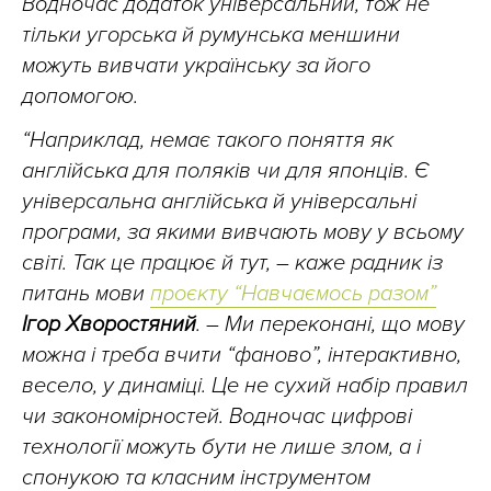
Водночас додаток універсальний, тож не
тільки угорська й румунська меншини
можуть вивчати українську за його
допомогою.
“Наприклад, немає такого поняття як
англійська для поляків чи для японців. Є
універсальна англійська й універсальні
програми, за якими вивчають мову у всьому
світі. Так це працює й тут, – каже радник із
питань мови
проєкту “Навчаємось разом”
Ігор Хворостяний
. – Ми переконані, що мову
можна і треба вчити “фаново”, інтерактивно,
весело, у динаміці. Це не сухий набір правил
чи закономірностей. Водночас цифрові
технології можуть бути не лише злом, а і
спонукою та класним інструментом