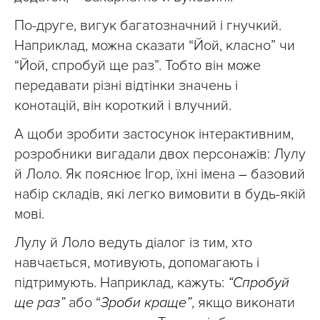
По-друге, вигук багатозначний і гнучкий.
Наприклад, можна сказати “Йой, класно” чи
“Йой, спробуй ще раз”. Тобто він може
передавати різні відтінки значень і
конотацій, він короткий і влучний.
А щоби зробити застосунок інтерактивним,
розробники вигадали двох персонажів: Лулу
й Лоло. Як пояснює Ігор, їхні імена
–
базовий
набір складів, які легко вимовити в будь-якій
мові.
Лулу й Лоло ведуть діалог із тим, хто
навчається, мотивують, допомагають і
підтримують. Наприклад, кажуть:
“Спробуй
ще раз”
або “
Зроби краще”
, якщо виконати