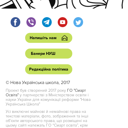
Напишіть нам
Банери НУШ
Редакційна політика
© Нова Українська школа, 2017
Проект був створений 2017 року
ГО "Смарт
Освіта"
у партнерстві з Міністерством освіти і
науки України для комунікації реформи "Нова
Українська Школа"
Усі виключні майнові й немайнові права на
текстові матеріали, фото, зображення та інші
об’єкти авторського права, що розміщені на
цьому сайті належать ГО “Смарт освіта”, крім