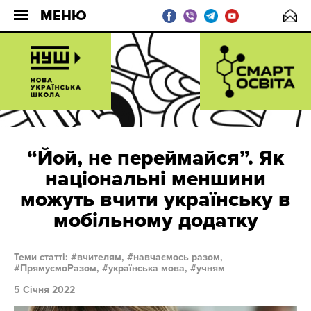
МЕНЮ
“Йой, не переймайся”. Як
національні меншини
можуть вчити українську в
мобільному додатку
Теми статті:
вчителям,
навчаємось разом,
ПрямуємоРазом,
українська мова,
учням
5 Січня 2022