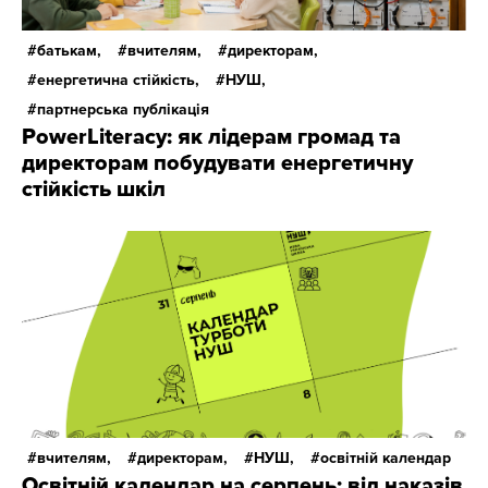
батькам,
вчителям,
директорам,
енергетична стійкість,
НУШ,
партнерська публікація
PowerLiteracy: як лідерам громад та
директорам побудувати енергетичну
стійкість шкіл
вчителям,
директорам,
НУШ,
освітній календар
Освітній календар на серпень: від наказів