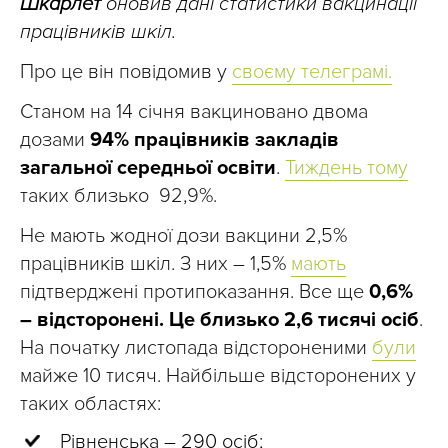
Шкарлет
оновив дані статистики вакцинації
працівників шкіл.
Про це він повідомив у
своєму телеграмі.
Станом на 14 січня вакциновано двома
дозами
94% працівників закладів
загальної середньої освіти
.
Тиждень тому
таких близько 92,9%.
Не мають жодної дози вакцини 2,5%
працівників шкіл. З них – 1,5%
мають
підтверджені протипоказання. Все ще
0,6%
– відсторонені. Це близько 2,6 тисячі осіб
.
На початку листопада відстороненими
були
майже 10 тисяч. Найбільше відсторонених у
таких областях:
Рівненська – 290 осіб;