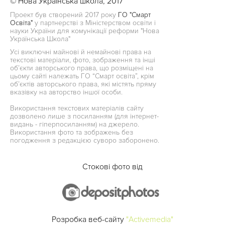
© Нова Українська школа, 2017
Проект був створений 2017 року
ГО "Смарт
Освіта"
у партнерстві з Міністерством освіти і
науки України для комунікації реформи "Нова
Українська Школа"
Усі виключні майнові й немайнові права на
текстові матеріали, фото, зображення та інші
об’єкти авторського права, що розміщені на
цьому сайті належать ГО “Смарт освіта”, крім
об’єктів авторського права, які містять пряму
вказівку на авторство іншої особи.
Використання текстових матеріалів сайту
дозволено лише з посиланням (для інтернет-
видань - гіперпосиланням) на джерело.
Використання фото та зображень без
погодження з редакцією суворо заборонено.
Стокові фото від
Розробка веб-сайту
"Activemedia"