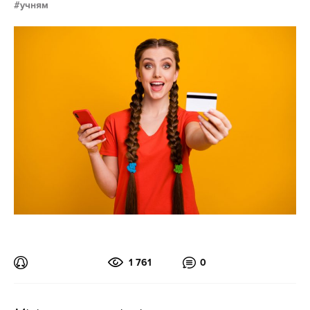
учням
1 761
0