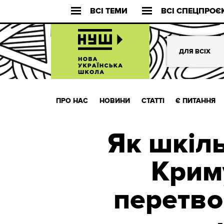
ВСІ ТЕМИ
ВСІ СПЕЦПРОЄ
ДЛЯ ВСІХ
ПРО НАС
НОВИНИ
СТАТТІ
Є ПИТАННЯ
Як шкіл
Криму
перетво