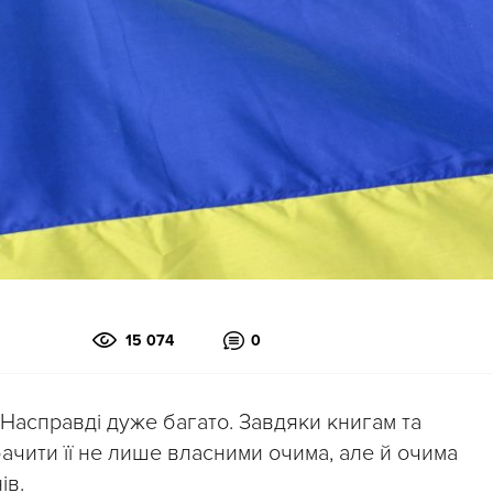
15 074
0
Насправді дуже багато. Завдяки книгам та
чити її не лише власними очима, але й очима
ів.