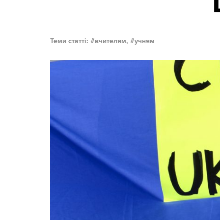
Теми статті:
вчителям,
учням