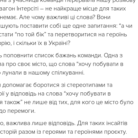
дна з учасниць команди перервала нашу розмову
вагон Інтерсіті – не найкраще місце для таких
 немає. Але чому важливі ці слова? Вони
шують поставити собі ще одне запитання: “а чи
тати “по той бік” та перетворитися на героїнь
ію, і скільки їх в Україні?
ть поповнити список бажань команди. Одна з
а про своє місто, що слова “хочу побувати в
о лунали в нашому спілкуванні.
ини допомагає боротися зі стереотипами та
ії у відповідь на слова “хочу побувати в
я також” не лише від тих, для кого це місто було
до перемоги.
о, важлива лише відповідь. Для таких інсайтів
торій разом із героями та героїнями проєкту.