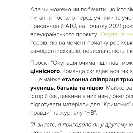
Але чи можемо ми побачити цю історію
питання постало перед учнями та учен
присвяченій АТО, на початку 2021 року
всеукраїнського проєкту
“Окупація оч
героїв, які на момент початку російсько
самоідентифікацію, невизначеність, і 
Проєкт “Окупація очима підлітків” мож
ціннісного
. Команда складається, як з
– це майже
еталонна співпраця трьо
учениць, батьків та ліцею
. Майже за
історій (за деякими з них нам довелося
підготувати матеріали для “Кримської 
правди” та журналу “НВ”.
“А знаєте, я пригадала як у другому к