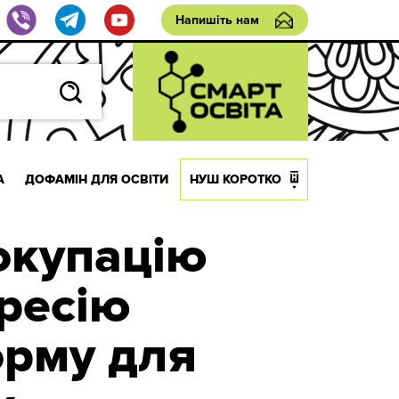
Напишіть нам
А
ДОФАМІН ДЛЯ ОСВІТИ
НУШ КОРОТКО
окупацію
гресію
орму для