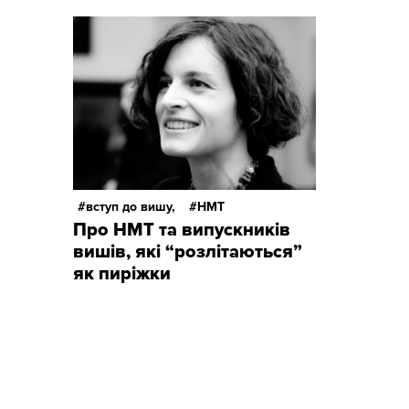
вступ до вишу,
НМТ
Про НМТ та випускників
вишів, які “розлітаються”
як пиріжки