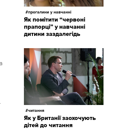
прогалини у навчанні
Як помітити “червоні
прапорці” у навчанні
дитини заздалегідь
а
ї
читання
Як у Британії заохочують
дітей до читання