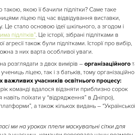
 такою, якою її бачили підлітки? Саме таке
ицями ліцею під час відвідування виставки,
. Це стало основою ідеї шкільного, а згодом і
има підлітків”
. Це історії, зібрані підлітками в
ї агресії також були підлітками. Історії про вибір,
кожна з них варта особливої уваги.
на розглядати з двох вимірів –
організаційного
т
 учениць ліцею, так і з батьків, тому організаційно
х важливих учасників освітнього процесу:
 рік команді вдалося відзняти приблизно сорок
 навіть поїхати у “відрядження” в Дніпро),
платформи”, а також кількох видань – “Українсько
ласі ми на уроках плели маскувальні сітки для