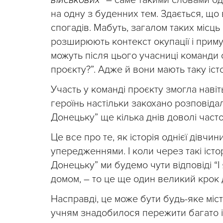
військових”
– саме такими словами о
на одну з буденних тем. Здається, що 
спогадів. Мабуть, загалом таких місць
розширюють контекст окупації і приму
можуть після цього учасниці команди с
проєкту?”. Адже й вони мають таку істор
Участь у команді проєкту змогла наві
героїнь настільки закохано розповідал
Донецьку” ще кілька днів доволі част
Це все про те, як історія однієї дівч
упередженнями. І коли через такі істор
Донецьку” ми будемо чути відповіді “І 
домом, – то це ще один великий крок 
Насправді, це може бути будь-яке міст
учням знадобилося пережити багато іс