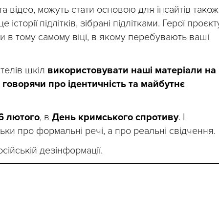
 та відео, можуть стати основою для інсайтів також 
історії підлітків, зібрані підлітками. Герої проєкт
и в тому самому віці, в якому перебувають ваші
ителів шкіл
використовувати наші матеріали на
и, говорячи про ідентичність та майбутнє
6 лютого
, в
День кримського спротиву
. І
ьки про формальні речі, а про реальні свідчення.
сійській дезінформації.