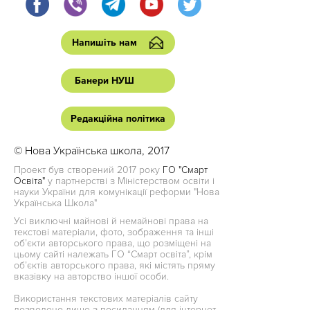
Напишіть нам
Банери НУШ
Редакційна політика
© Нова Українська школа, 2017
Проект був створений 2017 року
ГО "Смарт
Освіта"
у партнерстві з Міністерством освіти і
науки України для комунікації реформи "Нова
Українська Школа"
Усі виключні майнові й немайнові права на
текстові матеріали, фото, зображення та інші
об’єкти авторського права, що розміщені на
цьому сайті належать ГО “Смарт освіта”, крім
об’єктів авторського права, які містять пряму
вказівку на авторство іншої особи.
Використання текстових матеріалів сайту
дозволено лише з посиланням (для інтернет-