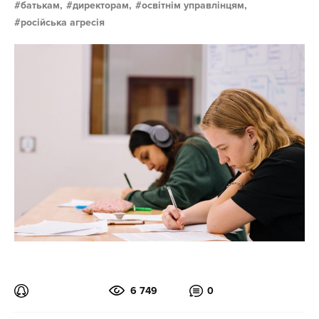
батькам,
директорам,
освітнім управлінцям,
російська агресія
6 749
0