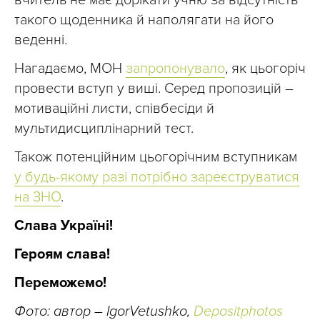
вчитель не має дорікати учню за відсутність
такого щоденника й наполягати на його
веденні.
Нагадаємо, МОН
запропонувало
, як цьогоріч
провести вступ у виші. Серед пропозицій –
мотиваційні листи, співбесіди й
мультидисциплінарний тест.
Також потенційним цьогорічним вступникам
у будь-якому разі потрібно зареєструватися
на ЗНО
.
Слава Україні!
Героям слава!
Переможемо!
Фото: автор – IgorVetushko,
Depositphotos