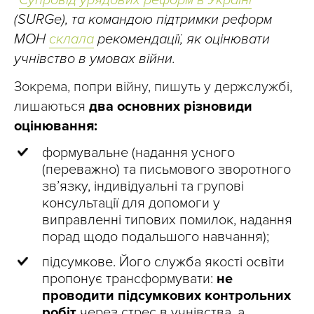
“
Супровід урядових реформ в Україні
”
(SURGe), та командою підтримки реформ
МОН
склала
рекомендації, як оцінювати
учнівство в умовах війни.
Зокрема, попри війну, пишуть у держслужбі,
лишаються
два основних різновиди
оцінювання:
формувальне (надання усного
(переважно) та письмового зворотного
зв’язку, індивідуальні та групові
консультації для допомоги у
виправленні типових помилок, надання
порад щодо подальшого навчання);
підсумкове. Його служба якості освіти
пропонує трансформувати:
не
проводити підсумкових контрольних
робіт
через стрес в учнівства, а