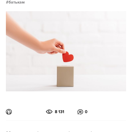
батькам
8 131
0