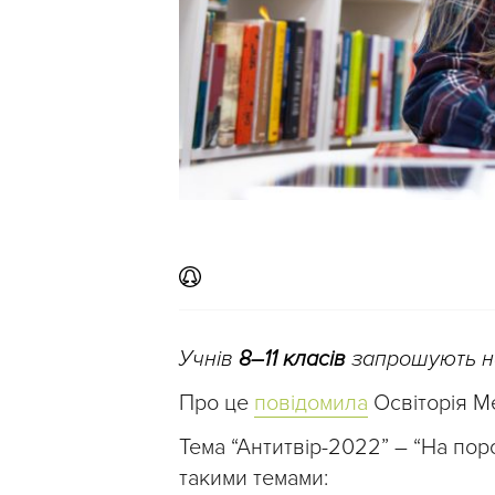
Учнів
8–11 класів
запрошують над
Про це
повідомила
Освіторія Ме
Тема “Антитвір-2022” – “На пор
такими темами: