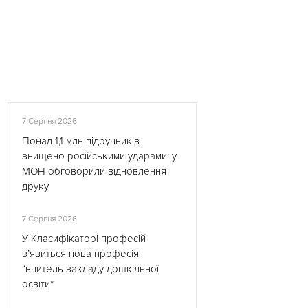
7 Серпня 2026
Понад 1,1 млн підручників
знищено російськими ударами: у
МОН обговорили відновлення
друку
7 Серпня 2026
У Класифікаторі професій
з’явиться нова професія
“вчитель закладу дошкільної
освіти”