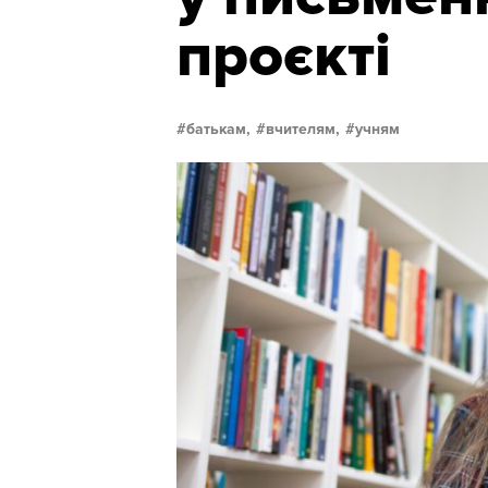
проєкті
батькам,
вчителям,
учням