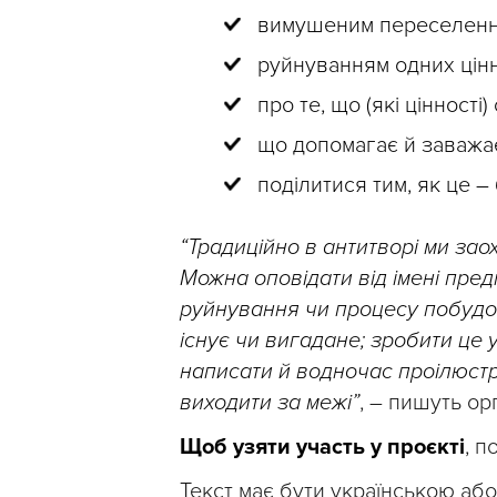
вимушеним переселенн
руйнуванням одних цін
про те, що (які цінності
що допомагає й заважає
поділитися тим, як це – 
“Традиційно в антитворі ми за
Можна оповідати від імені пред
руйнування чи процесу побудови
існує чи вигадане; зробити це 
написати й водночас проілюстр
виходити за межі”
, – пишуть ор
Щоб узяти участь у проєкті
, п
Текст має бути українською або