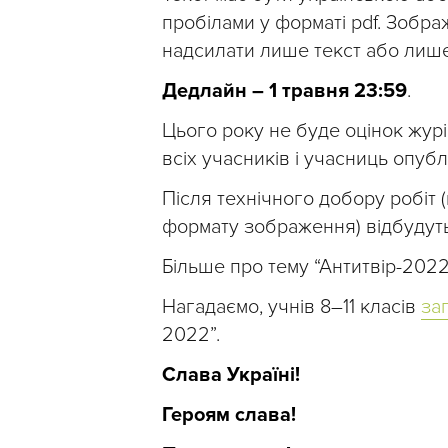
пробілами у форматі pdf. Зобра
надсилати лише текст або лише 
Дедлайн – 1 травня 23:59
.
Цього року не буде оцінок журі
всіх учасників і учасниць опуб
Після технічного добору робіт (
формату зображення) відбудутьс
Більше про тему “Антитвір-202
Нагадаємо, учнів 8–11 класів
за
2022”.
Слава Україні!
Героям слава!