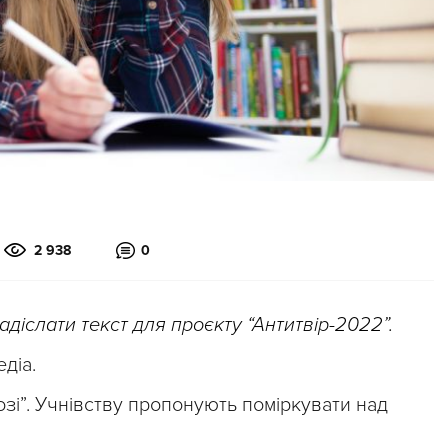
2 938
0
іслати текст для проєкту “Антитвір-2022”.
діа.
озі”. Учнівству пропонують поміркувати над