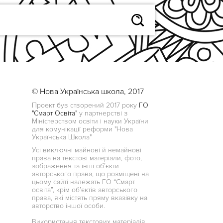
© Нова Українська школа, 2017
Проект був створений 2017 року
ГО
"Смарт Освіта"
у партнерстві з
Міністерством освіти і науки України
для комунікації реформи "Нова
Українська Школа"
Усі виключні майнові й немайнові
права на текстові матеріали, фото,
зображення та інші об’єкти
авторського права, що розміщені на
цьому сайті належать ГО “Смарт
освіта”, крім об’єктів авторського
права, які містять пряму вказівку на
авторство іншої особи.
Використання текстових матеріалів