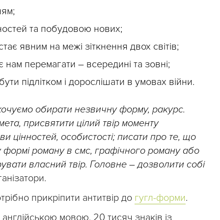
ям;
ностей та побудовою нових;
) стає явним на межі зіткнення двох світів;
 нам перемагати – всередині та зовні;
бути підлітком і дорослішати в умовах війни.
охочуємо обирати незвичну форму, ракурс.
мета, присвятити цілий твір моменту
 цінностей, особистості; писати про те, що
у формі роману в смс, графічного роману або
увати власний твір. Головне – дозволити собі
ганізатори.
отрібно прикріпити антитвір до
гугл-форми
.
 англійською мовою, 20 тисяч знаків із