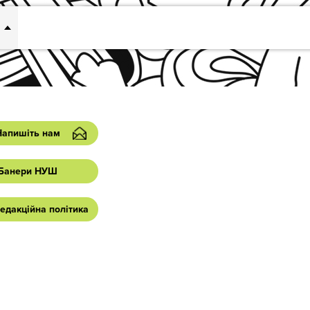
Напишіть нам
Банери НУШ
едакційна політика