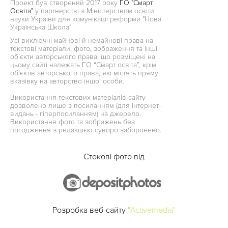
Проект був створений 2017 року
ГО "Смарт
Освіта"
у партнерстві з Міністерством освіти і
науки України для комунікації реформи "Нова
Українська Школа"
Усі виключні майнові й немайнові права на
текстові матеріали, фото, зображення та інші
об’єкти авторського права, що розміщені на
цьому сайті належать ГО “Смарт освіта”, крім
об’єктів авторського права, які містять пряму
вказівку на авторство іншої особи.
Використання текстових матеріалів сайту
дозволено лише з посиланням (для інтернет-
видань - гіперпосиланням) на джерело.
Використання фото та зображень без
погодження з редакцією суворо заборонено.
Стокові фото від
Розробка веб-сайту
"Activemedia"