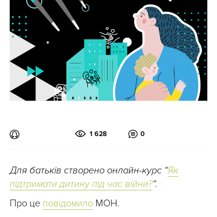
1 628
0
Для батьків створено онлайн-курс “
Як
підтримати дитину під час війни?
“.
Про це
повідомило
МОН.