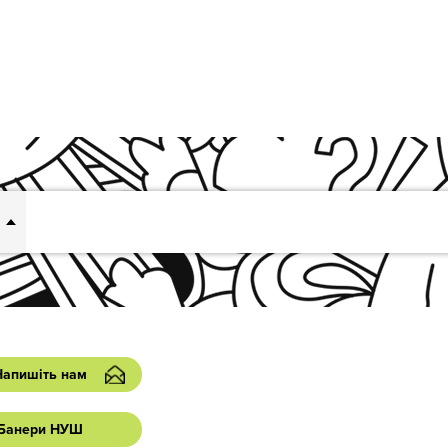
Напишіть нам
Банери НУШ