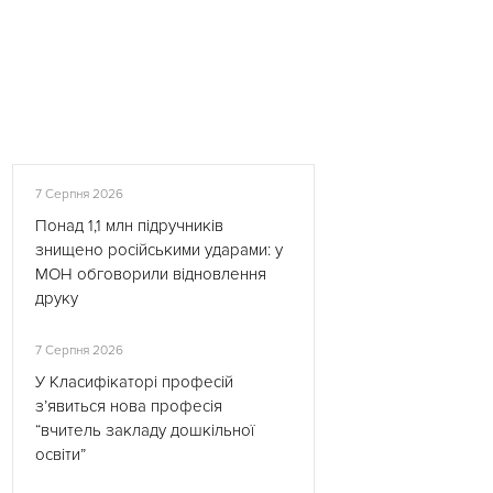
7 Серпня 2026
Понад 1,1 млн підручників
знищено російськими ударами: у
МОН обговорили відновлення
друку
7 Серпня 2026
У Класифікаторі професій
з’явиться нова професія
“вчитель закладу дошкільної
освіти”