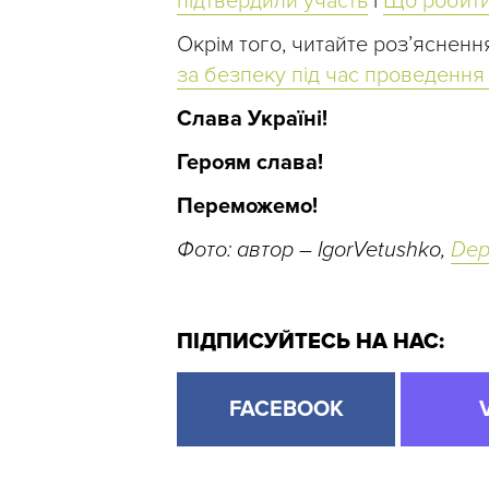
підтвердили участь
і
Що робити
Окрім того, читайте розʼясненн
за безпеку під час проведенн
Слава Україні!
Героям слава!
Переможемо!
Фото: автор – IgorVetushko,
Dep
ПІДПИСУЙТЕСЬ НА НАС:
FACEBOOK