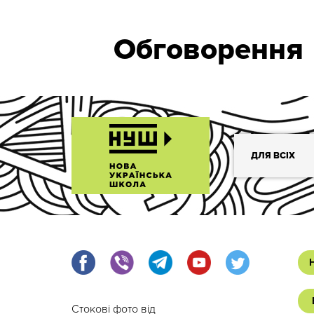
Обговорення
ДЛЯ ВСІХ
Стокові фото від