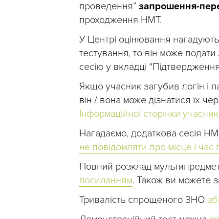
проведення”
запрошення-пер
проходження НМТ.
У Центрі оцінювання нагадують
тестування, то він може подат
сесію у вкладці “Підтвердження
Якщо учасник загубив логін і п
він / вона може дізнатися їх че
Інформаційної сторінки учасн
Нагадаємо, додаткова сесія НМ
не повідомляти про місце і ча
Повний розклад мультипредмет
посиланням
. Також ви можете
Тривалість спрощеного ЗНО
зб