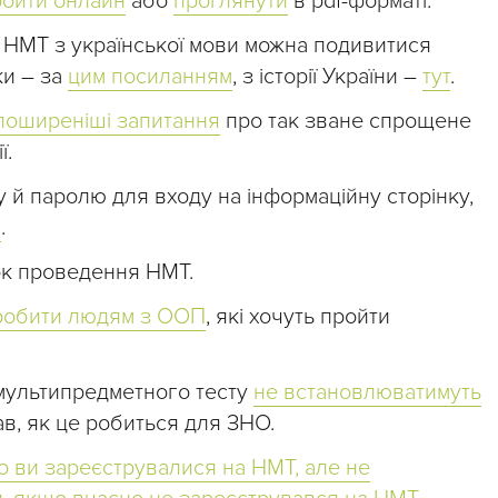
ройти онлайн
або
проглянути
в pdf-форматі.
 НМТ з української мови можна подивитися
ки – за
цим посиланням
, з історії України –
тут
.
йпоширеніші запитання
про так зване спрощене
ї.
 й паролю для входу на інформаційну сторінку,
и
.
к проведення НМТ.
робити людям з ООП
, які хочуть пройти
 мультипредметного тесту
не встановлюватимуть
ав, як це робиться для ЗНО.
 ви зареєструвалися на НМТ, але не