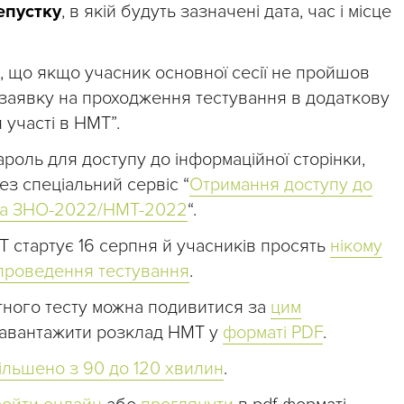
епустку
, в якій будуть зазначені дата, час і місце
, що якщо учасник основної сесії не пройшов
и заявку на проходження тестування в додаткову
 участі в НМТ”.
ароль для доступу до інформаційної сторінки,
рез спеціальний сервіс “
Отримання доступу до
ика ЗНО-2022/НМТ-2022
“.
Т стартує 16 серпня й учасників просять
нікому
с проведення тестування
.
ного тесту можна подивитися за
цим
 завантажити розклад НМТ у
форматі PDF
.
ільшено з 90 до 120 хвилин
.