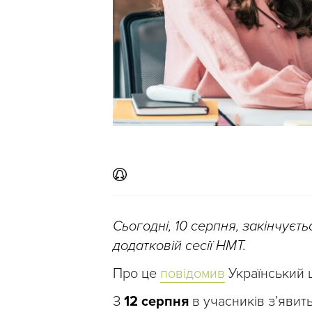
Сьогодні, 10 серпня, закінчуєт
додатковій сесії НМТ.
Про це
повідомив
Український ц
З
12
сер
пня
в учасників з’явит