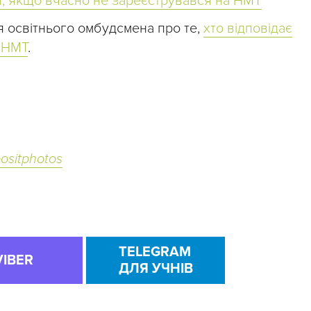
, якщо вчасно не зареєструвався на НМТ
я освітнього омбудсмена про те,
хто відповідає
я НМТ
.
ositphotos
TELEGRAM
VIBER
ДЛЯ УЧНІВ