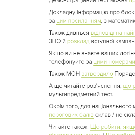
Демонстраційний тест можна
п
Докладну інформацію про блок
за
цим посиланням
, з математи
Також дивіться
відповіді на на
ЗНО й
розклад
вступної кампані
Якщо ви не знаєте ваших логіну
телефонуйте за
цими номерам
Також МОН
затвердило
Порядо
А ще читайте розʼяснення,
що 
мультипредметний тест.
Окрім того, для національного
порогових балів
склав / не скл
Читайте також:
Що робити, якщо