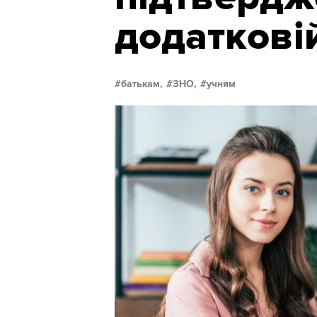
додатковій
батькам,
ЗНО,
учням