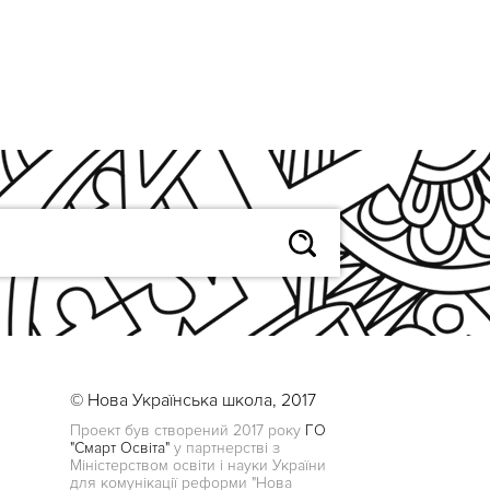
© Нова Українська школа, 2017
Проект був створений 2017 року
ГО
"Смарт Освіта"
у партнерстві з
Міністерством освіти і науки України
для комунікації реформи "Нова