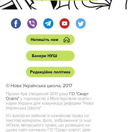
Напишіть нам
Банери НУШ
Редакційна політика
© Нова Українська школа, 2017
Проект був створений 2017 року
ГО "Смарт
Освіта"
у партнерстві з Міністерством освіти і
науки України для комунікації реформи "Нова
Українська Школа"
Усі виключні майнові й немайнові права на
текстові матеріали, фото, зображення та інші
об’єкти авторського права, що розміщені на
цьому сайті належать ГО “Смарт освіта”, крім