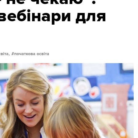
 вебінари для
віта,
початкова освіта