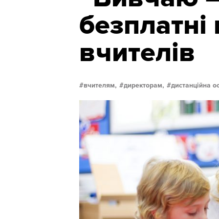
безплатні
вчителів
вчителям,
директорам,
дистанційна ос