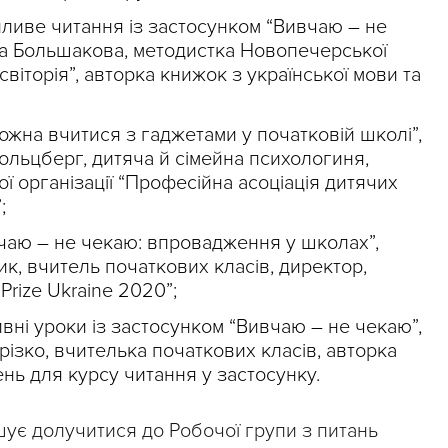
ливе читання із застосунком “Вивчаю – не
на Большакова, методистка Новопечерської
віторія”, авторка книжок з української мови та
ожна вчитися з гаджетами у початковій школі”,
ольцберг, дитяча й сімейна психологиня,
ї організації “Професійна асоціація дитячих
;
чаю – не чекаю: впровадження у школах”,
ик, вчитель початкових класів, директор,
 Prize Ukraine 2020”;
вні уроки із застосунком “Вивчаю – не чекаю”,
різко, вчителька початкових класів, авторка
ень для курсу читання у застосунку.
ошує долучитися до Робочої групи з питань