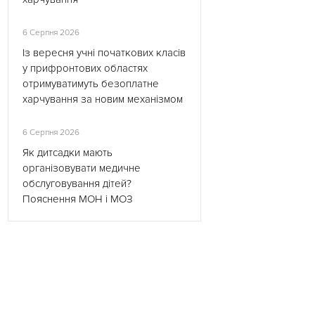
6 Серпня 2026
Із вересня учні початкових класів
у прифронтових областях
отримуватимуть безоплатне
харчування за новим механізмом
6 Серпня 2026
Як дитсадки мають
організовувати медичне
обслуговування дітей?
Пояснення МОН і МОЗ