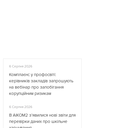
6 Серпня 2026
Комплаєнс у профосвіті:
керівників закладів запрошують
на вебінар про запобігання
корупційним ризикам
6 Серпня 2026
В АІКОМ2 з’явилися нові звіти для
перевірки даних про шкільне
харчування