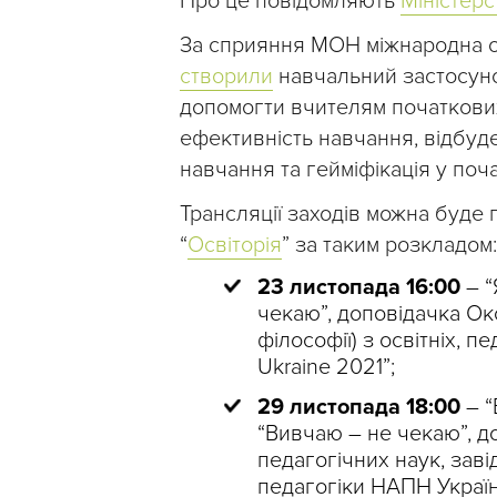
Про це повідомляють
Міністерс
За сприяння МОН міжнародна орга
створили
навчальний застосуно
допомогти вчителям початкових
ефективність навчання, відбуд
навчання та гейміфікація у поча
Трансляції заходів можна буде
“
Освіторія
” за таким розкладом:
23 листопада 16:00
– “
чекаю”, доповідачка Ок
філософії) з освітніх, п
Ukraine 2021”;
29 листопада 18:00
– “
“Вивчаю – не чекаю”, д
педагогічних наук, заві
педагогіки НАПН Україн