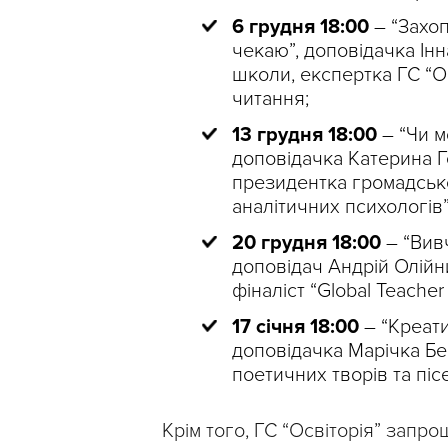
6 грудня 18:00
– “Захоп
чекаю”, доповідачка Ін
школи, експертка ГС “Ос
читання;
13 грудня 18:00
– “Чи м
доповідачка Катерина Г
президентка громадсько
аналітичних психологів”
20 грудня 18:00
– “Вив
доповідач Андрій Олійн
фіналіст “Global Teacher
17 січня 18:00
– “Креати
доповідачка Марічка Бе
поетичних творів та піс
Крім того, ГС “Освіторія” запр