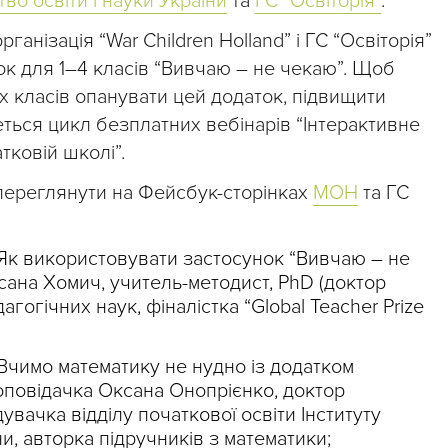
тво освіти і науки України
та
ГС “Освіторія”
.
нізація “War Children Holland” і ГС “Освіторія”
к для 1–4 класів “Вивчаю – не чекаю”. Щоб
 класів опанувати цей додаток, підвищити
еться цикл безплатних вебінарів “Інтерактивне
тковій школі”.
 переглянути на Фейсбук-сторінках
МОН
та ГС
Як використовувати застосунок “Вивчаю – не
сана Хомич, учитель-методист, PhD (доктор
едагогічних наук, фіналістка “Global Teacher Prize
Вчимо математику не нудно із додатком
оповідачка Оксана Онопрієнко, доктор
дувачка відділу початкової освіти Інституту
и, авторка підручників з математики;