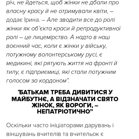
річ, не йдеться, щоб жінки не дбали про
власну красу й не отримували квіти, –
додає Ірина. –
Але зводити все до ролі
жінки як об’єкта краси й репродуктивної
ролі – це лицемірство. А надто в наш
воєнний час, коли є жінки у війську,
потужному волонтерському русі, є
медикині, які рятують життя на фронті й
тилу, є підприємиці, які стали потужним
голосом за кордоном”.
“
БАТЬКАМ ТРЕБА ДИВИТИСЯ У
МАЙБУТНЄ, А ВІДЗНАЧАТИ СВЯТО
ЖІНОК, ЯК ВОРОГИ, –
НЕПАТРІОТИЧНО”
Оскільки часто ініціаторами дарувань і
віншувань вчителів та вчительок є