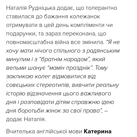
Наталія Рудніцька додає, що толерантно
ставилася до бажання колежанок
отримувати в цей день компліменти чи
подарунки, та зараз переконана, що
повномасштабна війна все змінила.
“Я не
хочу мати нічого спільного з радянським
минулим і з “братнім народом”, який
вельми шанує “мамін празднік”. Тому
закликаю колег відмовитися від
совєцьких стереотипів, вивчити реальну
історію відзначення цього важливого
дня і розповідати дітям справжню ідею
дня боротьби жінок за свої права”, –
додає Наталія.
Вчителька англійської мови
Катерина