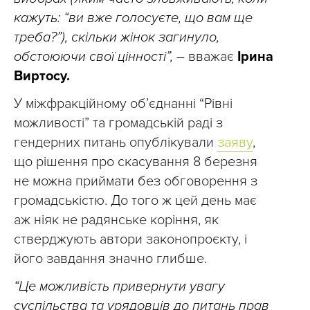
кажуть: “ви вже голосуєте, що вам ще
треба?”), скільки жінок загинуло,
обстоюючи свої цінності”, –
вважає
Ірина
Виртосу.
У міжфракційному об’єднанні “Рівні
можливості” та громадській раді з
гендерних питань опублікували
заяву
,
що рішення про скасування 8 березня
не можна приймати без обговорення з
громадськістю. До того ж цей день має
аж ніяк не радянське коріння, як
стверджують автори законопроєкту, і
його завдання значно глибше.
“Це можливість привернути увагу
суспільства та урядовців до питань прав