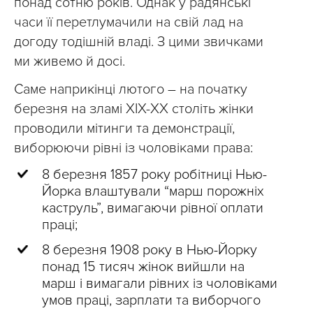
понад сотню років. Однак у радянські
часи її перетлумачили на свій лад на
догоду тодішній владі. З цими звичками
ми живемо й досі.
Саме наприкінці лютого – на початку
березня на зламі ХІХ-XX століть жінки
проводили мітинги та демонстрації,
виборюючи рівні із чоловіками права:
8 березня 1857 року робітниці Нью-
Йорка влаштували “марш порожніх
каструль”, вимагаючи рівної оплати
праці;
8 березня 1908 року в Нью-Йорку
понад 15 тисяч жінок вийшли на
марш і вимагали рівних із чоловіками
умов праці, зарплати та виборчого