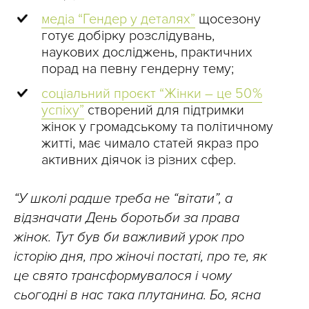
медіа “Гендер у деталях”
щосезону
готує добірку розслідувань,
наукових досліджень, практичних
порад на певну гендерну тему;
соціальний проєкт “Жінки – це 50 %
успіху”
створений для підтримки
жінок у громадському та політичному
житті, має чимало статей якраз про
активних діячок із різних сфер.
“У школі радше треба не “вітати”, а
відзначати День боротьби за права
жінок. Тут був би важливий урок про
історію дня, про жіночі постаті, про те, як
це свято трансформувалося і чому
сьогодні в нас така плутанина. Бо, ясна