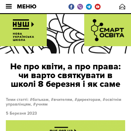
МЕНЮ
Не про квіти, а про права:
чи варто святкувати в
школі 8 березня і як саме
Теми статті:
батькам,
вчителям,
директорам,
освітнім
управлінцям,
учням
5 Березня 2023