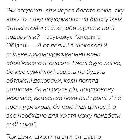
“Чи згадають діти через багато років, яку
вазу чи плед подарували, чи були у їхніх
батьків зайві статки, аби здавати на ті
подарунки? –
зауважує Катерина
Обідець. –
А от пальці в шоколаді й
спільне лимонадовживання вони
обов’язково згадають. І мені буде легко,
бо моє сумління і совість не будуть
обтяжені докорами, коли погляд
потрапив би на якусь річ, подаровану,
можливо, кимось за позичені гроші. Я не
прагну розкоші, бо маю інші цінності, а
все необхідне для життя можу придбати
собі сама”.
Тож деякі школи та вчителі давно