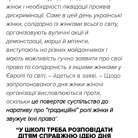
жінок і необхідності ліквідації проявів
дискримінації. Саме в цей день українські
жінки, солідарно із жінками всього світу,
організовують вуличні акції й
демонстрації, марші й мітинги,
виступають на різних майданчиках і
мають можливість гучно заявити про свої
права та солідарність з іншими жінками у
Європі та світі
, – йдеться в заяві. – Щодо
запропонованого дня жінки жіночі
організації висловлюються проти,
оскільки
це повертає суспільство до
наративу про “традиційні” ролі жінки й
звужує їхні права
“.
“У ШКОЛІ ТРЕБА РОЗПОВІДАТИ
ДІТЯМ СПРАВЖНЮ ІДЕЮ ДНЯ