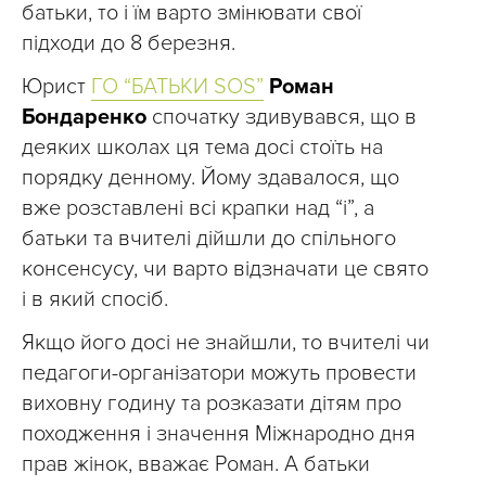
батьки, то і їм варто змінювати свої
підходи до 8 березня.
Юрист
ГО “БАТЬКИ SOS”
Роман
Бондаренко
спочатку здивувався, що в
деяких школах ця тема досі стоїть на
порядку денному. Йому здавалося, що
вже розставлені всі крапки над “і”, а
батьки та вчителі дійшли до спільного
консенсусу, чи варто відзначати це свято
і в який спосіб.
Якщо його досі не знайшли, то вчителі чи
педагоги-організатори можуть провести
виховну годину та розказати дітям про
походження і значення Міжнародно дня
прав жінок, вважає Роман. А батьки