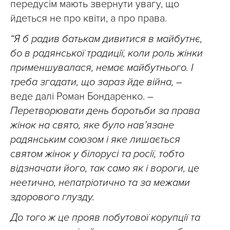
передусім мають звернути увагу, що
йдеться не про квіти, а про права.
“Я б радив батькам дивитися в майбутнє,
бо в радянської традиції, коли роль жінки
применшувалася, немає майбутнього. І
треба згадати, що зараз йде війна, –
веде далі Роман Бондаренко. –
Перетворювати день боротьби за права
жінок на свято, яке було нав’язане
радянським союзом і яке лишається
святом жінок у білорусі та росії, тобто
відзначати його, так само як і вороги, це
неетично, непатріотично та за межами
здорового глузду.
До того ж це прояв побутової корупції та