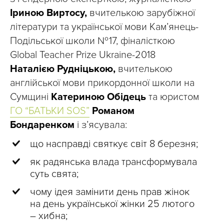
Іриною Виртосу,
вчителькою зарубіжної
літератури та української мови Кам’янець-
Подільської школи № 17, фіналісткою
Global Teacher Prize Ukraine-2018
Наталією Рудніцькою,
вчителькою
англійської мови прикордонної школи на
Сумщині
Катериною Обідець
та юристом
ГО “БАТЬКИ SOS”
Романом
Бондаренком
і з’ясувала:
що насправді святкує світ 8 березня;
як радянська влада трансформувала
суть свята;
чому ідея замінити день прав жінок
на день української жінки 25 лютого
– хибна;