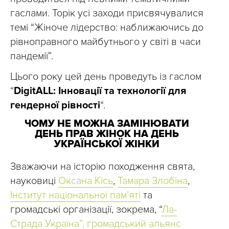
гаслами. Торік усі заходи присвячувалися
темі “Жіноче лідерство: наближаючись до
рівноправного майбутнього у світі в часи
пандемії”.
Цього року цей день проведуть із гаслом
“
DigitALL: Інновації та технології для
гендерної рівності
“.
ЧОМУ НЕ МОЖНА ЗАМІНЮВАТИ
ДЕНЬ ПРАВ ЖІНОК НА ДЕНЬ
УКРАЇНСЬКОЇ ЖІНКИ
Зважаючи на історію походження свята,
науковиці
Оксана Кісь
,
Тамара Злобіна
,
Інститут національної пам’яті
та
громадські організації, зокрема, “
Ла-
Страда Україна”,
громадський альянс