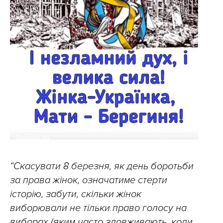
“Скасувати 8 березня, як день боротьби
за права жінок, означатиме стерти
історію, забути, скільки жінок
виборювали не тільки право голосу на
виборах (яким часто зловживають, коли