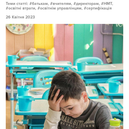
Теми статті:
батькам,
вчителям,
директорам,
НМТ,
освітні втрати,
освітнім управлінцям,
сертифікація
26 Квітня 2023