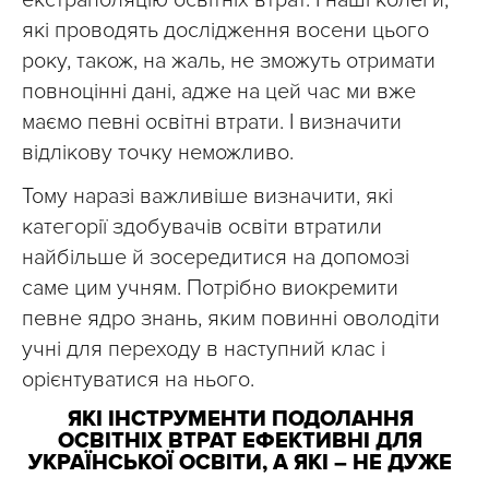
екстраполяцію освітніх втрат. І наші колеги,
які проводять дослідження восени цього
року, також, на жаль, не зможуть отримати
повноцінні дані, адже на цей час ми вже
маємо певні освітні втрати. І визначити
відлікову точку неможливо.
Тому наразі важливіше визначити, які
категорії здобувачів освіти втратили
найбільше й зосередитися на допомозі
саме цим учням. Потрібно виокремити
певне ядро знань, яким повинні оволодіти
учні для переходу в наступний клас і
орієнтуватися на нього.
ЯКІ ІНСТРУМЕНТИ ПОДОЛАННЯ
ОСВІТНІХ ВТРАТ ЕФЕКТИВНІ ДЛЯ
УКРАЇНСЬКОЇ ОСВІТИ, А ЯКІ – НЕ ДУЖЕ