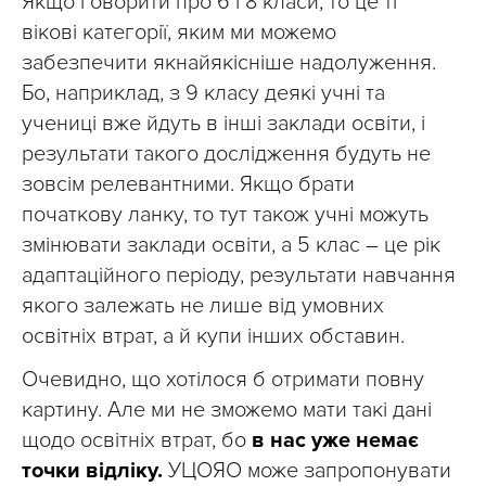
Якщо говорити про 6 і 8 класи, то це ті
вікові категорії, яким ми можемо
забезпечити якнайякісніше надолуження.
Бо, наприклад, з 9 класу деякі учні та
учениці вже йдуть в інші заклади освіти, і
результати такого дослідження будуть не
зовсім релевантними. Якщо брати
початкову ланку, то тут також учні можуть
змінювати заклади освіти, а 5 клас – це рік
адаптаційного періоду, результати навчання
якого залежать не лише від умовних
освітніх втрат, а й купи інших обставин.
Очевидно, що хотілося б отримати повну
картину. Але ми не зможемо мати такі дані
щодо освітніх втрат, бо
в нас уже немає
точки відліку.
УЦОЯО може запропонувати