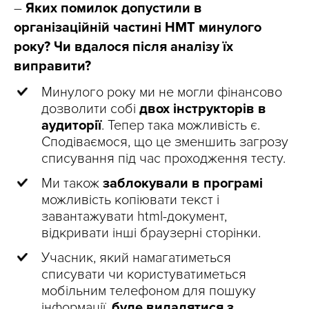
–
Яких помилок допустили в
організаційній частині НМТ минулого
року? Чи вдалося після аналізу їх
виправити?
Минулого року ми не могли фінансово
дозволити собі
двох інструкторів в
аудиторії
. Тепер така можливість є.
Сподіваємося, що це зменшить загрозу
списування під час проходження тесту.
Ми також
заблокували в програмі
можливість копіювати текст і
завантажувати html-документ,
відкривати інші браузерні сторінки.
Учасник, який намагатиметься
списувати чи користуватиметься
мобільним телефоном для пошуку
інформації,
буде видалятися з