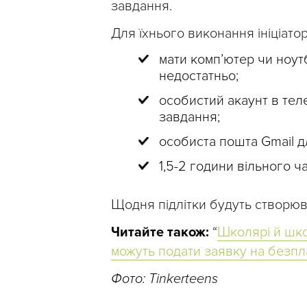
завдання.
Для їхнього виконання ініціат
мати комп’ютер чи ноут
недостатньо;
особистий акаунт в теле
завдання;
особиста пошта Gmail д
1,5-2 години вільного ча
Щодня підлітки будуть створюва
Читайте також:
“
Школярі й школ
можуть подати заявку на безплат
Фото: Tinkerteens