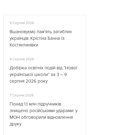
9 Серпня 2026
Вшановуємо пам’ять загиблих
українців: Крістіна Банна із
Костянтинівки
9 Серпня 2026
Добірка освітніх подій від “Нової
української школи” за 3 – 9
серпня 2026 року
7 Серпня 2026
Понад 1,1 млн підручників
знищено російськими ударами: у
МОН обговорили відновлення
друку