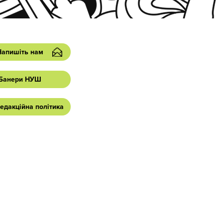
Напишіть нам
Банери НУШ
едакційна політика