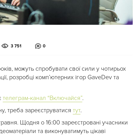
3 751
0
оків, можуть спробувати свої сили у чотирьох
ції, розробці комп’ютерних ігор GaveDev та
є
телеграм-канал “Включайся”
.
у, треба зареєструватися
тут
.
травня. Щодня о 16:00 зареєстровані учасники
деоматеріали та виконуватимуть цікаві