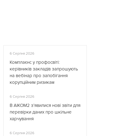
6 Серпня 2026
Комплаєнс у профосвіті:
керівників закладів запрошують
на вебінар про запобігання
корупційним ризикам
6 Серпня 2026
В АІКОМ2 з’явилися нові звіти для
перевірки даних про шкільне
харчування
6 Серпня 2026