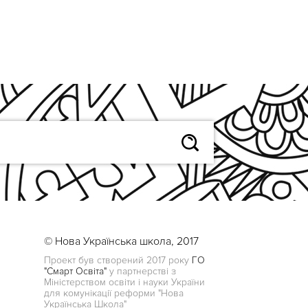
© Нова Українська школа, 2017
Проект був створений 2017 року
ГО
"Смарт Освіта"
у партнерстві з
Міністерством освіти і науки України
для комунікації реформи "Нова
Українська Школа"