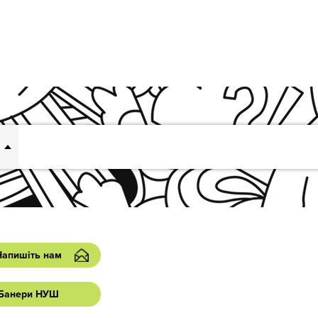
Напишіть нам
Банери НУШ