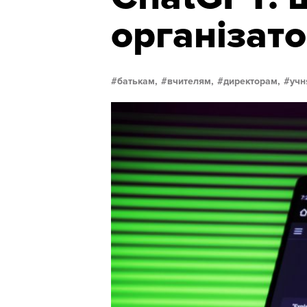
організат
батькам,
вчителям,
директорам,
учн