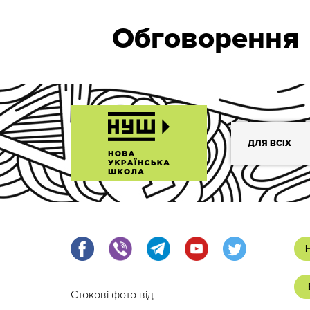
Обговорення
ДЛЯ ВСІХ
Стокові фото від