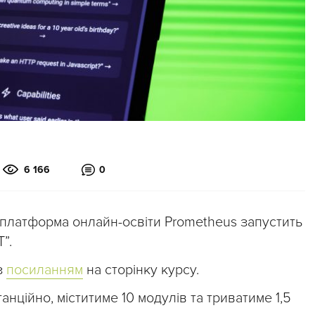
6 166
0
у платформа онлайн-освіти Prometheus запустить
”.
з
посиланням
на сторінку курсу.
нційно, міститиме 10 модулів та триватиме 1,5