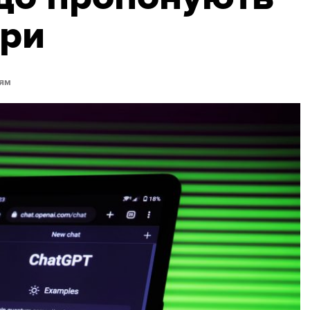
ори
ям