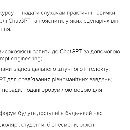
 курсу — надати слухачам практичні навички
і ChatGPT та пояснити, у яких сценаріях він
ння.
високоякісні запити до ChatGPT за допомогою
mpt engineering;
ами відповідального штучного інтелекту;
T для розв’язання різноманітних завдань;
ні поради, подані зрозумілою мовою для
 форум будуть доступні в будь-який час.
колярі, студенти, бізнесмени, офісні