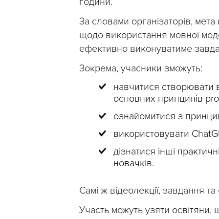
години.
За словами організаторів, мета
щодо використання мовної модел
ефективно виконуватиме завда
Зокрема, учасники зможуть:
навчитися створювати 
основних принципів pro
ознайомитися з принцип
використовувати ChatGP
дізнатися інші практич
новачків.
Самі ж відеолекції, завдання та
Участь можуть узяти освітяни, ш