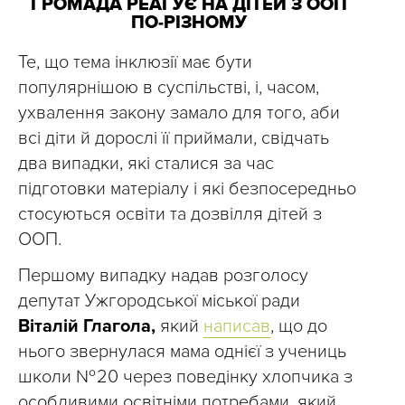
ГРОМАДА РЕАГУЄ НА ДІТЕЙ З ООП
ПО-РІЗНОМУ
Те, що тема інклюзії має бути
популярнішою в суспільстві, і, часом,
ухвалення закону замало для того, аби
всі діти й дорослі її приймали, свідчать
два випадки, які сталися за час
підготовки матеріалу і які безпосередньо
стосуються освіти та дозвілля дітей з
ООП.
Першому випадку надав розголосу
депутат Ужгородської міської ради
Віталій Глагола,
який
написав
, що до
нього звернулася мама однієї з учениць
школи № 20 через поведінку хлопчика з
особливими освітніми потребами, який