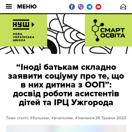
МЕНЮ
“Іноді батькам складно
заявити соціуму про те, що
в них дитина з ООП”:
досвід роботи асистентів
дітей та ІРЦ Ужгорода
Теми статті:
батькам,
вчителям,
інклюзія
29 Травня 2023