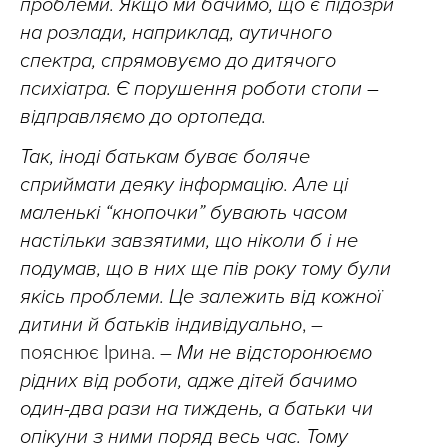
проблеми. Якщо ми бачимо, що є підозри
на розлади, наприклад, аутичного
спектра, спрямовуємо до дитячого
психіатра. Є порушення роботи стопи –
відправляємо до ортопеда.
Так, іноді батькам буває боляче
сприймати деяку інформацію. Але ці
маленькі “кнопочки” бувають часом
настільки завзятими, що ніколи б і не
подумав, що в них ще пів року тому були
якісь проблеми. Це залежить від кожної
дитини й батьків індивідуально
, –
пояснює Ірина. –
Ми не відсторонюємо
рідних від роботи, адже дітей бачимо
один-два рази на тиждень, а батьки чи
опікуни з ними поряд весь час. Тому