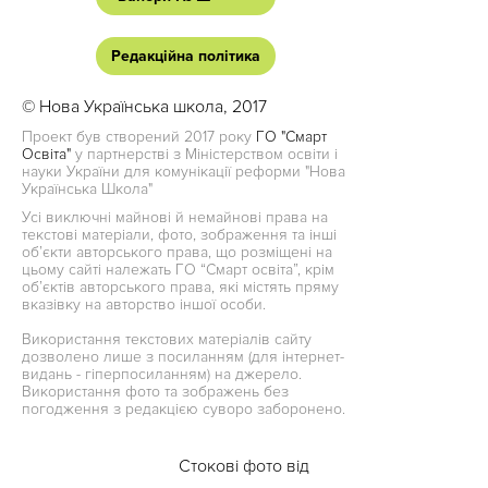
Редакційна політика
© Нова Українська школа, 2017
Проект був створений 2017 року
ГО "Смарт
Освіта"
у партнерстві з Міністерством освіти і
науки України для комунікації реформи "Нова
Українська Школа"
Усі виключні майнові й немайнові права на
текстові матеріали, фото, зображення та інші
об’єкти авторського права, що розміщені на
цьому сайті належать ГО “Смарт освіта”, крім
об’єктів авторського права, які містять пряму
вказівку на авторство іншої особи.
Використання текстових матеріалів сайту
дозволено лише з посиланням (для інтернет-
видань - гіперпосиланням) на джерело.
Використання фото та зображень без
погодження з редакцією суворо заборонено.
Стокові фото від