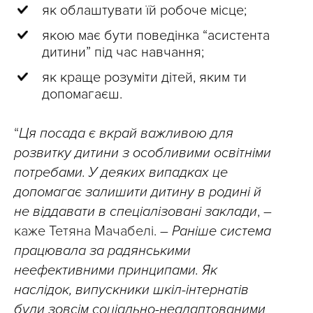
як облаштувати їй робоче місце;
якою має бути поведінка “асистента
дитини” під час навчання;
як краще розуміти дітей, яким ти
допомагаєш.
“
Ця посада є вкрай важливою для
розвитку дитини з особливими освітніми
потребами. У деяких випадках це
допомагає залишити дитину в родині й
не віддавати в спеціалізовані заклади
, –
каже Тетяна Мачабелі. –
Раніше система
працювала за радянськими
неефективними принципами. Як
наслідок, випускники шкіл-інтернатів
були зовсім соціально-неадаптованими