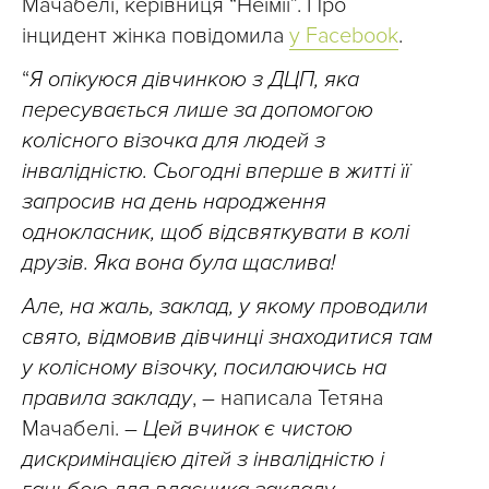
Мачабелі, керівниця “Неїмії”. Про
інцидент жінка повідомила
у Facebook
.
“
Я опікуюся дівчинкою з ДЦП, яка
пересувається лише за допомогою
колісного візочка для людей з
інвалідністю. Сьогодні вперше в житті її
запросив на день народження
однокласник, щоб відсвяткувати в колі
друзів. Яка вона була щаслива!
Але, на жаль, заклад, у якому проводили
свято, відмовив дівчинці знаходитися там
у колісному візочку, посилаючись на
правила закладу
, – написала Тетяна
Мачабелі. –
Цей вчинок є чистою
дискримінацією дітей з інвалідністю і