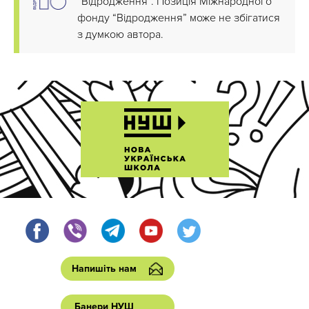
“Відродження”. Позиція Міжнародного
фонду “Відродження” може не збігатися
з думкою автора.
Напишіть нам
Банери НУШ