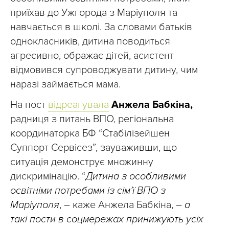
приїхав до Ужгорода з Маріуполя та
навчається в школі. За словами батьків
однокласників, дитина поводиться
агресивно, ображає дітей, асистент
відмовився супроводжувати дитину, чим
наразі займається мама.
На пост
відреагувала
Анжела Бабкіна,
радниця з питань ВПО, регіональна
координаторка БФ “Стабілізейшен
Суппорт Сервісез”, зауваживши, що
ситуація демонструє множинну
дискримінацію. “
Дитина з особливими
освітніми потребами із сім’ї ВПО з
Маріуполя
, – каже Анжела Бабкіна, –
а
такі пости в соцмережах принижують усіх