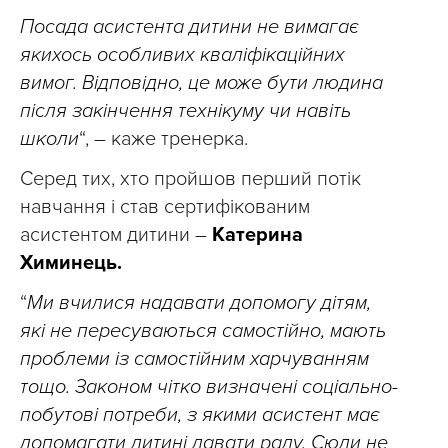
Посада асистента дитини не вимагає
якихось особливих кваліфікаційних
вимог. Відповідно, це може бути людина
після закінчення технікуму чи навіть
школи
“, – каже тренерка.
Серед тих, хто пройшов перший потік
навчання і став сертифікованим
асистентом дитини –
Катерина
Химинець.
“
Ми вчилися надавати допомогу дітям,
які не пересуваються самостійно, мають
проблеми із самостійним харчуванням
тощо. Законом чітко визначені соціально-
побутові потреби, з якими асистент має
допомагати дитині давати раду. Сюди не