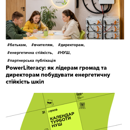
батькам,
вчителям,
директорам,
енергетична стійкість,
НУШ,
партнерська публікація
PowerLiteracy: як лідерам громад та
директорам побудувати енергетичну
стійкість шкіл