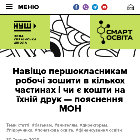
МЕНЮ
Навіщо першокласникам
робочі зошити в кількох
частинах і чи є кошти на
їхній друк — пояснення
МОН
Теми статті:
батькам,
вчителям,
директорам,
підручники,
початкова освіта,
фінансування освіти
30 Травня 2023