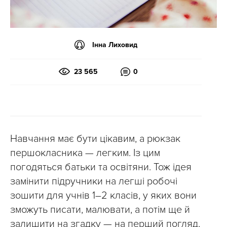
Інна Лиховид
23 565
0
Навчання має бути цікавим, а рюкзак
першокласника — легким. Із цим
погодяться батьки та освітяни. Тож ідея
замінити підручники на легші робочі
зошити для учнів 1–2 класів, у яких вони
зможуть писати, малювати, а потім ще й
залишити на згадку — на перший погляд,