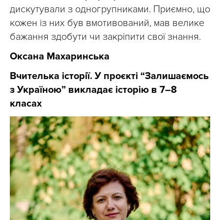
дискутували з одногрупниками. Приємно, що
кожен із них був вмотивований, мав велике
бажання здобути чи закріпити свої знання.
Оксана Махаринська
Вчителька історії.
У проєкті “Залишаємось
з Україною” викладає історію в 7–8
класах