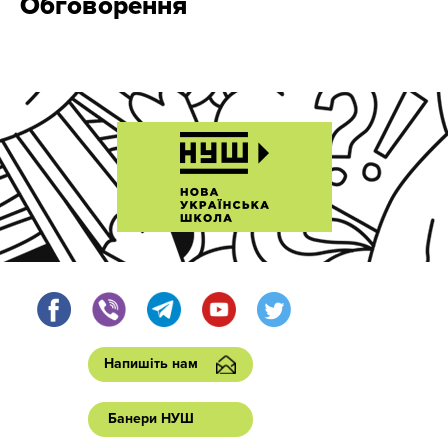
Обговорення
Напишіть нам
Банери НУШ