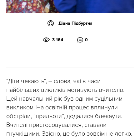
Діана Підбуртна
3 164
0
“Діти чекають”, – слова, які в часи
найбільших викликів мотивують вчителів.
Цей навчальний рік був одним суцільним
викликом. На освітній процес вплинули
обстріли, “прильоти”, додалися блекаути.
Вчителі пристосовувалися, ставали
гнучкішими. Звісно, це було зовсім не легко.