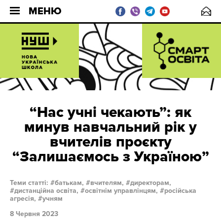
МЕНЮ
“Нас учні чекають”: як
минув навчальний рік у
вчителів проєкту
“Залишаємось з Україною”
Теми статті:
батькам,
вчителям,
директорам,
дистанційна освіта,
освітнім управлінцям,
російська
агресія,
учням
8 Червня 2023