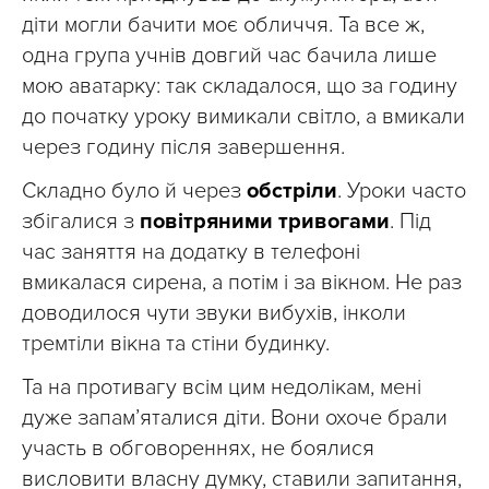
діти могли бачити моє обличчя. Та все ж,
одна група учнів довгий час бачила лише
мою аватарку: так складалося, що за годину
до початку уроку вимикали світло, а вмикали
через годину після завершення.
Складно було й через
обстріли
. Уроки часто
збігалися з
повітряними тривогами
. Під
час заняття на додатку в телефоні
вмикалася сирена, а потім і за вікном. Не раз
доводилося чути звуки вибухів, інколи
тремтіли вікна та стіни будинку.
Та на противагу всім цим недолікам, мені
дуже запамʼяталися діти. Вони охоче брали
участь в обговореннях, не боялися
висловити власну думку, ставили запитання,