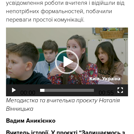
усвідомлення роботи вчителя і відійшли від
непотрібних формальностей, побачили
переваги простої комунікації.
Відеопрогравач
00:00
00:55
Методистка та вчителька проєкту Наталія
Вінницька
Вадим Аникієнко
Вчитель історії.
У проєкті “Залишаємось з