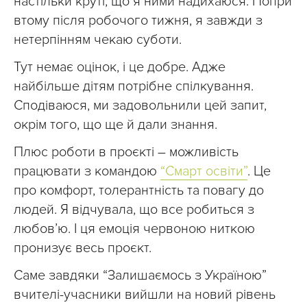
настільки круті, що я ними надихаюся. Попри
втому після робочого тижня, я завжди з
нетерпінням чекаю суботи.
Тут немає оцінок, і це добре. Адже
найбільше дітям потрібне спілкування.
Сподіваюся, ми задовольнили цей запит,
окрім того, що ще й дали знання.
Плюс роботи в проєкті – можливість
працювати з командою
“Смарт освіти”
. Це
про комфорт, толерантність та повагу до
людей. Я відчувала, що все робиться з
любов’ю. І ця емоція червоною ниткою
пронизує весь проєкт.
Саме завдяки “Залишаємось з Україною”
вчителі-учасники вийшли на новий рівень