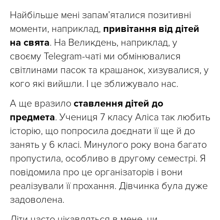
Найбільше мені запам’яталися позитивні
моменти, наприклад,
привітання від дітей
на свята
. На Великдень, наприклад, у
своєму Telegram-чаті ми обмінювалися
світлинами пасок та крашанок, хизувалися, у
кого які вийшли. І це зближувало нас.
А ще вразило
ставлення дітей до
предмета
. Учениця 7 класу Аліса так любить
історію, що попросила доєднати її ще й до
занять у 6 класі. Минулого року вона багато
пропустила, особливо в другому семестрі. Я
повідомила про це організаторів і вони
реалізували її прохання. Дівчинка була дуже
задоволена.
Діти часто цікавляться в мене, чи