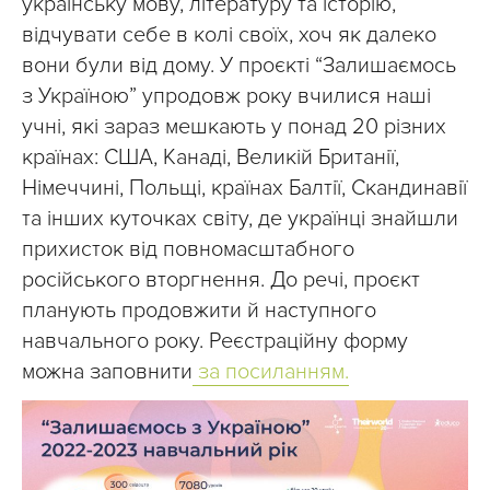
українську мову, літературу та історію,
відчувати себе в колі своїх, хоч як далеко
вони були від дому. У проєкті “Залишаємось
з Україною” упродовж року вчилися наші
учні, які зараз мешкають у понад 20 різних
країнах: США, Канаді, Великій Британії,
Німеччині, Польщі, країнах Балтії, Скандинавії
та інших куточках світу, де українці знайшли
прихисток від повномасштабного
російського вторгнення. До речі, проєкт
планують продовжити й наступного
навчального року. Реєстраційну форму
можна заповнити
за посиланням.