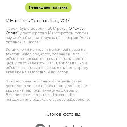
Редакційна політика
© Нова Українська школа, 2017
Проект був створений 2017 року
ГО "Смарт
Освіта"
у партнерстві з Міністерством освіти і
науки України для комунікації реформи "Нова
Українська Школа"
Усі виключні майнові й немайнові права на
текстові матеріали, фото, зображення та інші
об’єкти авторського права, що розміщені на
цьому сайті належать ГО “Смарт освіта”, крім
об’єктів авторського права, які містять пряму
вказівку на авторство іншої особи.
Використання текстових матеріалів сайту
дозволено лише з посиланням (для інтернет-
видань - гіперпосиланням) на джерело.
Використання фото та зображень без
погодження з редакцією суворо заборонено.
Стокові фото від