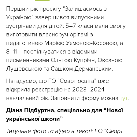
Перший рік проєкту “Залишаємось з
Україною” завершився випускними
зустрічами для дітей: 5–7 класи мали змогу
виготовити власноруч орігамі з
педагогинею Марією Уємовою-Косовою, а
8–11 – поспілкуватися з відомими
письменниками Ольгою Купріян, Оксаною
Лущевською та Сашком Дерманським.
Нагадуємо, що ГО “Смарт освіта” вже
відкрила реєстрацію на 2023–2024
навчальний рік. Заповнити форму можна
тут
.
Діана Підбуртна, спеціально для “Нової
української школи”
Титульне фото та відео в тексті: ГО “Смарт