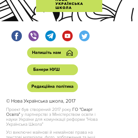
Напишіть нам
Банери НУШ
Редакційна політика
© Нова Українська школа, 2017
Проект був створений 2017 року
ГО "Смарт
Освіта"
у партнерстві з Міністерством освіти і
науки України для комунікації реформи "Нова
Українська Школа"
Усі виключні майнові й немайнові права на
текстові матеріали, фото, зображення та інші