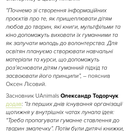
“Почнемо зі створення інформаційних
проєктів про те, як прищеплювати дітям
любов до тварин, які книги, мультфільми та
кіно допоможуть виховати їх гуманними та
як залучати молодь до волонтерства. Для
освітян плануємо створювати навчальні
матеріали та курси, що допоможуть
розʼяснювати дітям гуманний підхід та
засвоювати його принципи”,
– пояснив
Оксен Лісовий.
Засновник UAnimals
Олександр Тодорчук
додав
:
“
Із перших днів існування організації
щотижня у внутрішніх чатах лунала ідея:
“Треба пропагувати гуманне ставлення до
тварин змалечку”.
Потім були дитячі книжки,