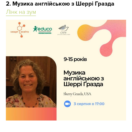
2. Музика англійською з Шеррі Гразда
Лінк на зум