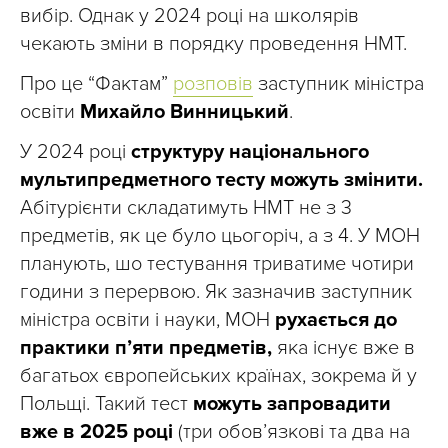
вибір. Однак у 2024 році на школярів
чекають зміни в порядку проведення НМТ.
Про це “Фактам”
розповів
заступник міністра
освіти
Михайло Винницький
.
У 2024 році
структуру національного
мультипредметного тесту можуть змінити.
Абітурієнти складатимуть НМТ не з 3
предметів, як це було цьогоріч, а з 4. У МОН
планують, шо тестування триватиме чотири
години з перервою. Як зазначив заступник
міністра освіти і науки, МОН
рухається до
практики п’яти предметів,
яка існує вже в
багатьох європейських країнах, зокрема й у
Польщі. Такий тест
можуть запровадити
вже в 2025 році
(три обов’язкові та два на