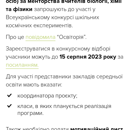
осіб) за менторства вчителів біології, хімії
та фізики
запрошують до участі у
Всеукраїнському конкурсі шкільних
космічних експериментів.
Про це
повідомила
“Освіторія”.
Зареєструватися в конкурсному відборі
учасники можуть до
15 серпня 2023 року
за
посиланням.
Для участі представники закладів середньої
освіти мають вказати:
координатора проєкту;
класи, в яких планується реалізація
програми.
Також необхідно додати
мотиваційний лист
,