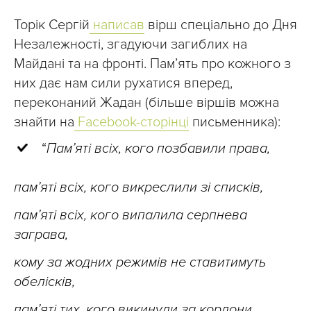
Торік Сергій
написав
вірш спеціально до Дня
Незалежності, згадуючи загиблих на
Майдані та на фронті. Пам’ять про кожного з
них дає нам сили рухатися вперед,
переконаний Жадан (більше віршів можна
знайти на
Facebook-сторінці
письменника):
“
Пам’яті всіх, кого позбавили права,
пам’яті всіх, кого викреслили зі списків,
пам’яті всіх, кого випалила серпнева
заграва,
кому за жодних режимів не ставитимуть
обелісків,
пам’яті тих, кого викинули за кордони,