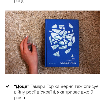
році;
“Доця”
Тамари Горіха-Зерня теж описує
війну росії в Україні, яка триває вже 9
років.