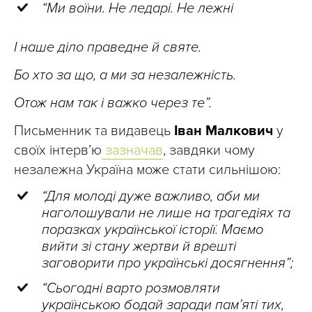
“Ми воїни. Не ледарі. Не лежні
І наше діло праведне й святе.
Бо хто за що, а ми за незалежність.
Отож нам так і важко через те”.
Письменник та видавець
Іван Малкович
у
своїх інтерв’ю
зазначав
, завдяки чому
незалежна Україна може стати сильнішою:
“Для молоді дуже важливо, аби ми
наголошували не лише на трагедіях та
поразках української історії. Маємо
вийти зі стану жертви й врешті
заговорити про українські досягнення”;
“Сьогодні варто розмовляти
українською бодай заради пам’яті тих,