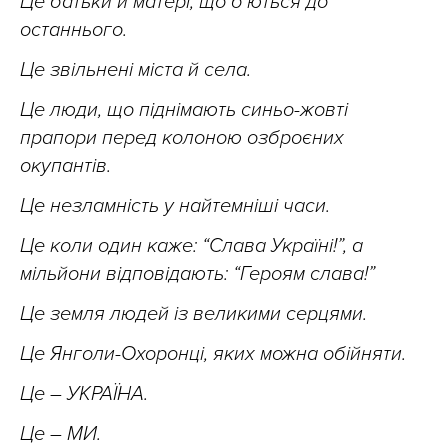
Це батьки й матері, що б’ються до
останнього.
Це звільнені міста й села.
Це люди, що піднімають синьо-жовті
прапори перед колоною озброєних
окупантів.
Це незламність у найтемніші часи.
Це коли один каже: “Слава Україні!”, а
мільйони відповідають: “Героям слава!”
Це земля людей із великими серцями.
Це Янголи-Охоронці, яких можна обійняти.
Це – УКРАЇНА.
Це – МИ.