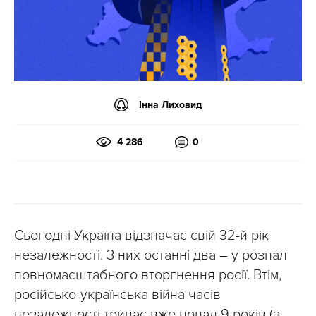
Інна Лиховид
4 286
0
Сьогодні Україна відзначає свій 32-й рік
незалежності. З них останні два – у розпал
повномасштабного вторгнення росії. Втім,
російсько-українська війна часів
незалежності триває вже понад 9 років (з