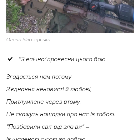
Олена Білозерська
“
З епічної провесни цього бою
Згадається нам потому
З’єднання ненависті й любові,
Притлумлене через втому.
Це скажуть нащадки про нас із тобою:
“Позбавили світ від зла ви” –
Із шаленою тугою за добою,