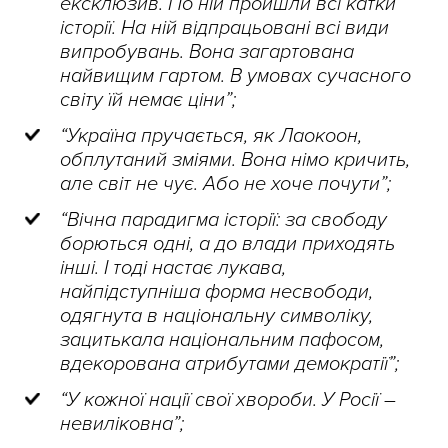
ексклюзив. По ній пройшли всі катки
історії. На ній відпрацьовані всі види
випробувань. Вона загартована
найвищим гартом. В умовах сучасного
світу їй немає ціни”;
“Україна пручається, як Лаокоон,
обплутаний зміями. Вона німо кричить,
але світ не чує. Або не хоче почути”;
“Вічна парадигма історії: за свободу
борються одні, а до влади приходять
інші. І тоді настає лукава,
найпідступніша форма несвободи,
одягнута в національну символіку,
зацитькала національним пафосом,
вдекорована атрибутами демократії”;
“У кожної нації свої хвороби. У Росії –
невиліковна”;