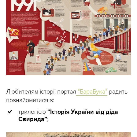
Любителям історії портал
“БараБука”
радить
познайомитися з:
трилогією
“Історія України від діда
Свирида”
;