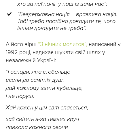
хто за неї поліг у наш із вами час”;
“Бездержавна нація – вразлива нація.
Тобі треба постійно доводити те, чого
іншим доводити не треба”.
А його вірш
“З нічних молитов”,
написаний у
1992 році, надихає шукати свій шлях у
незалежній Україні:
“
Господи, літа стебельце
всели до самітніх душ,
дай кожному звити кубельце,
і не поруш.
Хай кожен у цім світі спасеться,
хай світить з-за темних круч
довкола кожного серця