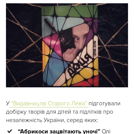
У
“Видавництві Старого Лева”
підготували
добірку творів для дітей та підлітків про
незалежність України, серед яких:
“Абрикоси зацвітають уночі”
Олі