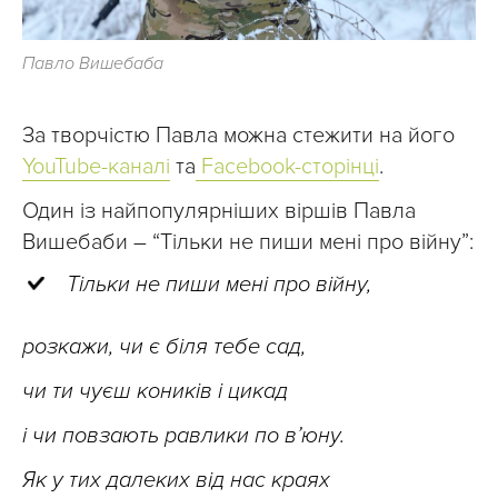
Павло Вишебаба
За творчістю Павла можна стежити на його
YouTube-каналі
та
Facebook-сторінці
.
Один із найпопулярніших віршів Павла
Вишебаби – “Тільки не пиши мені про війну”:
Тільки не пиши мені про війну,
розкажи, чи є біля тебе сад,
чи ти чуєш коників і цикад
і чи повзають равлики по в’юну.
Як у тих далеких від нас краях