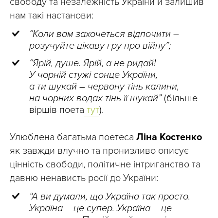
свободу та незалежність України й залишив
нам такі настанови:
“Коли вам захочеться відпочити –
розучуйте цікаву гру про війну”;
“Ярій, душе. Ярій, а не ридай!
У чорній стужі сонце України,
а ти шукай – червону тінь калини,
на чорних водах тінь її шукай”
(більше
віршів поета
тут
).
Улюблена багатьма поетеса
Ліна Костенко
як завжди влучно та пронизливо описує
цінність свободи, політичне інтриганство та
давню ненависть росії до України:
“А ви думали, що Україна так просто.
Україна – це супер. Україна – це