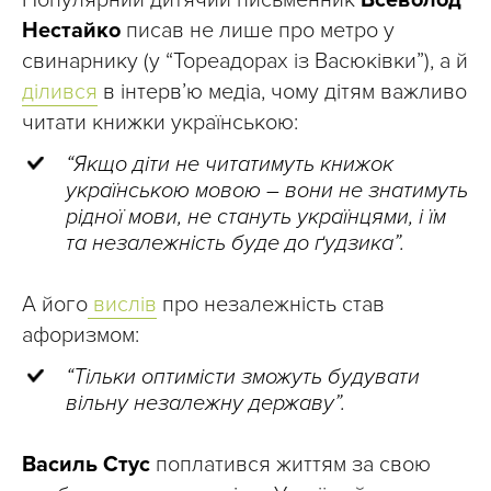
Популярний дитячий письменник
Всеволод
Нестайко
писав не лише про метро у
свинарнику (у “Тореадорах із Васюківки”), а й
ділився
в інтерв’ю медіа, чому дітям важливо
читати книжки українською:
“Якщо діти не читатимуть книжок
українською мовою – вони не знатимуть
рідної мови, не стануть українцями, і їм
та незалежність буде до ґудзика”.
А його
вислів
про незалежність став
афоризмом:
“Тільки оптимісти зможуть будувати
вільну незалежну державу”.
Василь Стус
поплатився життям за свою