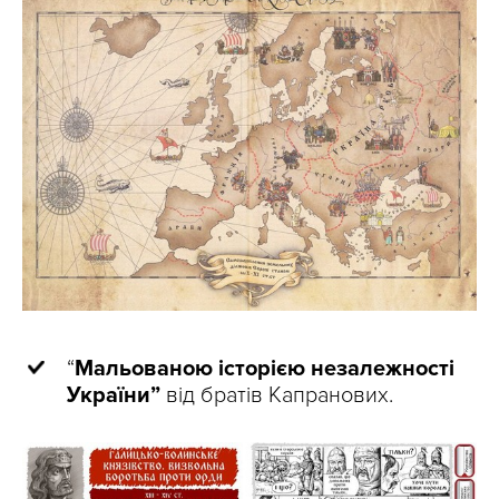
“
Мальованою історією незалежності
України”
від братів Капранових.