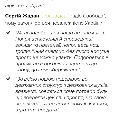
віри твоєї обруч”.
Сергій Жадан
розповідав
“Радіо Свобода”
,
чому захоплюється незалежністю України:
“Мені подобається наша незалежність.
Попри всі можливі й справедливі
закиди та претензії, попри весь наш
традиційний скепсис, без якого нас уже
просто не можна уявити. Подобається її
вроджена й органічна здатність до
опору, до самозбереження”;
“За всією нашою недовірою до
державних структур (і державних мужів)
зазвичай ховається саме потреба будь-
що зберегти цей свій простір, цю свою
незалежність, не дати нікому її знищити,
втратити, продати”.